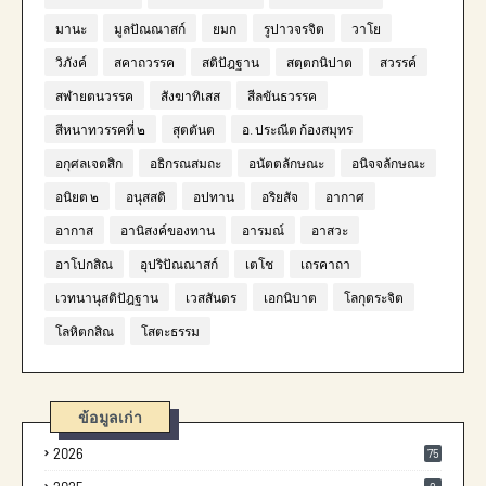
มานะ
มูลปัณณาสก์
ยมก
รูปาวจรจิต
วาโย
วิภังค์
สคาถวรรค
สติปัฎฐาน
สตฺตกนิปาต
สวรรค์
สฬายตนวรรค
สังฆาทิเสส
สีลขันธวรรค
สีหนาทวรรคที่ ๒
สุตตันต
อ. ประณีต ก้องสมุทร
อกุศลเจตสิก
อธิกรณสมถะ
อนัตตลักษณะ
อนิจจลักษณะ
อนิยต ๒
อนุสสติ
อปทาน
อริยสัจ
อากาศ
อากาส
อานิสงค์ของทาน
อารมณ์
อาสวะ
อาโปกสิณ
อุปริปัณณาสก์
เตโช
เถรคาถา
เวทนานุสติปัฎฐาน
เวสสันดร
เอกนิบาต
โลกุตระจิต
โลหิตกสิณ
โสตะธรรม
ข้อมูลเก่า
2026
75