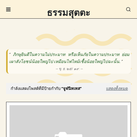
ธรรมสุตตะ
“
ภิกษุยินดีในความไม่ประมาท หรือเห็นภัยในความประมาท ย่อม
เผาสังโยชน์น้อยใหญ่ไป เหมือนไฟไหม้เชื้อน้อยใหญ่ไปฉะนั้น.
”
— ขุ. ธ. ๒๕/ ๑๙. —
กำลังแสดงโพสต์ที่มีป้ายกำกับ
จูฬนิทเทส
แสดงทั้งหมด