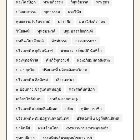
พระไตรปิฎก
พระอภิธรรม
วิสุทธิมรรค
พระสูตร
ปกิณกะธรรม
พุทธธรรม
พระวินัย
พุทธธรรม (ปรับขยาย)
ปาราชิก
มหาวิภังค์ ภาค๑
วินัยสงฆ์
พุทธประวัติ
ปฐมปาราชิกกัณฑ์
บทที่ ๓ ไตรลักษณ์
ศัพท์ธรรม
ธรรมบรรยาย
ปริจเฉทที่ ๒ ธุตังคนิเทศ
พระอาจารย์สมบัติ นันทิโก
พระพุทธดำรัส
คัมภีร์พุทธวงศ์
พระอภิธัมมัตถสังคหะ
ป.อ. ปยุตฺโต
ปริจเฉทที่ ๑ จิตตสังคหวิภาค
ปริจเฉทที่ ๑ สีลนิเทศ
เสียงเทศนา
๑. ย้อนทางเข้าสู่แดนพุทธภูมิ
พระสุตตันตปิฎก
เสถียร โพธินันทะ
บทที่ ๒ อายตนะ ๖
ปริจเฉทที่ ๕ เสสกสิณนิเทศ
กสิณ
ทุติยปาราชิก
ปริจเฉทที่ ๓ กัมมัฏฐานคหณนิเทศ
ปริจเฉทที่ ๔ ปฐวีกสิณนิเทศ
ปาจิตตีย์
พระเจ้าอโศก
๔๕พรรษาของพระพุทธเจ้า
ขุททกนิกาย
ธรรมนิพนธ์พระพุทธโฆษาจารย์