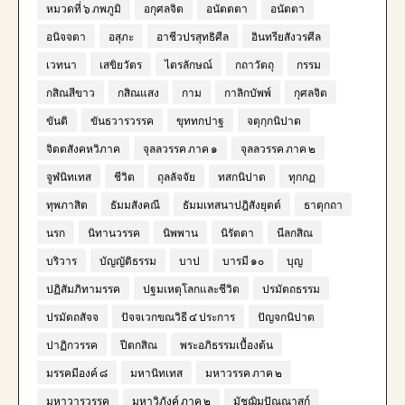
หมวดที่ ๖ ภพภูมิ
อกุศลจิต
อนัตตตา
อนัตตา
อนิจจตา
อสุภะ
อาชีวปรสุทธิศีล
อินทรียสังวรศีล
เวทนา
เสขิยวัตร
ไตรลักษณ์
กถาวัตถุ
กรรม
กสิณสีขาว
กสิณแสง
กาม
กาลิกบัพพ์
กุศลจิต
ขันติ
ขันธวารวรรค
ขุททกปาฐ
จตุกฺกนิปาต
จิตตสังคหวิภาค
จุลลวรรค ภาค ๑
จุลลวรรค ภาค ๒
จูฬนิทเทส
ชีวิต
ถุลลัจจัย
ทสกนิปาต
ทุกกฏ
ทุพภาสิต
ธัมมสังคณี
ธัมมเทสนาปฎิสังยุตต์
ธาตุกถา
นรก
นิทานวรรค
นิพพาน
นิรัตตา
นีลกสิณ
บริวาร
บัญญัติธรรม
บาป
บารมี ๑๐
บุญ
ปฏิสัมภิทามรรค
ปฐมเหตุโลกและชีวิต
ปรมัตถธรรม
ปรมัตถสัจจ
ปัจจเวกขณวิธี ๔ ประการ
ปัญจกนิปาต
ปาฏิกวรรค
ปีตกสิณ
พระอภิธรรมเบื้องต้น
มรรคมีองค์ ๘
มหานิทเทส
มหาวรรค ภาค ๒
มหาวารวรรค
มหาวิภังค์ ภาค ๒
มัชฌิมปัณณาสก์