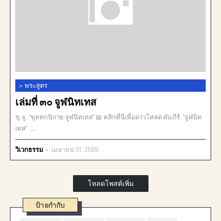
>
พระสูตร
เล่มที่ ๓๐ จูฬนิทเทส
ขุ.จู. “ขุททกนิกาย จูฬนิทเทส” 📖 คลิกที่นี่เพื่อดาวโหลด คัมภีร์ “จูฬนิท
เทส” …
วิเวกธรรม
เมษายน 01, 2569
โหลดโพสต์เพิ่ม
ป้ายกำกับ