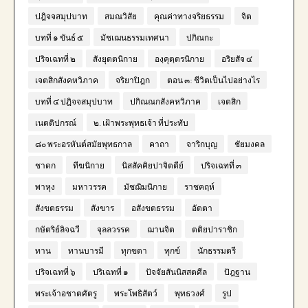
ปฎิจจสมุปบาท
สมณวิสัย
คุณค่าทางจริยธรรม
จิต
บทที่ ๑ ขันธ์ ๕
มัชเฌนธรรมเทศนา
ปกิณกะ
ปริจเฉทที่ ๒
สังยุตตนิกาย
องฺคุตฺตรนิกาย
อริยสัจ ๔
เจตสิกสังคหวิภาค
จริยาปิฎก
ตอน ๓: ชีวิตเป็นไปอย่างไร
บทที่ ๔ ปฎิจจสมุปบาท
ปกิณณกสังคหวิภาค
เจตสิก
เนตติปกรณ์
๒. เฝ้าพระพุทธเจ้า ที่ประทับ
๘๐ พระอรหันต์สมัยพุทธกาล
คาถา
จาริกบุญ
ชัยมงคล
ชาดก
ทีฆนิกาย
นิสสัคคิยปาจิตตีย์
ปริจเฉทที่ ๓
พาหุง
มหาวรรค
มัชฌิมนิกาย
ราชคฤห์
สังขตธรรม
สังขาร
อสังขตธรรม
อัตตา
กษัตริย์ลิจฉวี
จุลลวรรค
ฌานจิต
ตติยปาราชิก
ทาน
ทานบารมี
ทุกขตา
ทุกข์
นักธรรมตรี
ปริจเฉทที่ ๖
ปริเฉทที่ ๑
ปัจจัยสันนิสสตศีล
ปัฎฐาน
พระเจ้าอชาตศัตรู
พระโพธิสัตว์
พุทธวงศ์
รูป