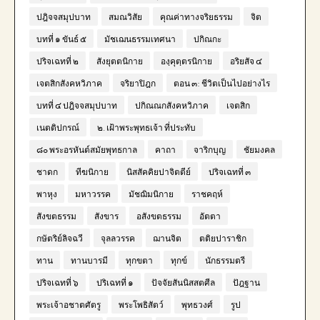
ปฎิจจสมุปบาท
สมณวิสัย
คุณค่าทางจริยธรรม
จิต
บทที่ ๑ ขันธ์ ๕
มัชเฌนธรรมเทศนา
ปกิณกะ
ปริจเฉทที่ ๒
สังยุตตนิกาย
องฺคุตฺตรนิกาย
อริยสัจ ๔
เจตสิกสังคหวิภาค
จริยาปิฎก
ตอน ๓: ชีวิตเป็นไปอย่างไร
บทที่ ๔ ปฎิจจสมุปบาท
ปกิณณกสังคหวิภาค
เจตสิก
เนตติปกรณ์
๒. เฝ้าพระพุทธเจ้า ที่ประทับ
๘๐ พระอรหันต์สมัยพุทธกาล
คาถา
จาริกบุญ
ชัยมงคล
ชาดก
ทีฆนิกาย
นิสสัคคิยปาจิตตีย์
ปริจเฉทที่ ๓
พาหุง
มหาวรรค
มัชฌิมนิกาย
ราชคฤห์
สังขตธรรม
สังขาร
อสังขตธรรม
อัตตา
กษัตริย์ลิจฉวี
จุลลวรรค
ฌานจิต
ตติยปาราชิก
ทาน
ทานบารมี
ทุกขตา
ทุกข์
นักธรรมตรี
ปริจเฉทที่ ๖
ปริเฉทที่ ๑
ปัจจัยสันนิสสตศีล
ปัฎฐาน
พระเจ้าอชาตศัตรู
พระโพธิสัตว์
พุทธวงศ์
รูป