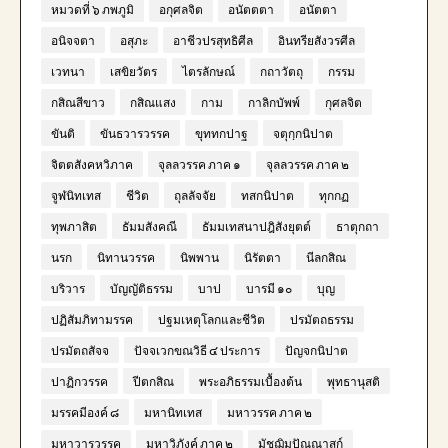
หมวดที่ ๖ ภพภูมิ
อกุศลจิต
อนัตตตา
อนัตตา
อนิจจตา
อสุภะ
อาชีวปรสุทธิศีล
อินทรียสังวรศีล
เวทนา
เสขิยวัตร
ไตรลักษณ์
กถาวัตถุ
กรรม
กสิณสีขาว
กสิณแสง
กาม
กาลิกบัพพ์
กุศลจิต
ขันติ
ขันธวารวรรค
ขุททกปาฐ
จตุกฺกนิปาต
จิตตสังคหวิภาค
จุลลวรรค ภาค ๑
จุลลวรรค ภาค ๒
จูฬนิทเทส
ชีวิต
ถุลลัจจัย
ทสกนิปาต
ทุกกฏ
ทุพภาสิต
ธัมมสังคณี
ธัมมเทสนาปฎิสังยุตต์
ธาตุกถา
นรก
นิทานวรรค
นิพพาน
นิรัตตา
นีลกสิณ
บริวาร
บัญญัติธรรม
บาป
บารมี ๑๐
บุญ
ปฏิสัมภิทามรรค
ปฐมเหตุโลกและชีวิต
ปรมัตถธรรม
ปรมัตถสัจจ
ปัจจเวกขณวิธี ๔ ประการ
ปัญจกนิปาต
ปาฏิกวรรค
ปีตกสิณ
พระอภิธรรมเบื้องต้น
พุทธานุสติ
มรรคมีองค์ ๘
มหานิทเทส
มหาวรรค ภาค ๒
มหาวารวรรค
มหาวิภังค์ ภาค ๒
มัชฌิมปัณณาสก์