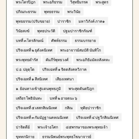
พระไตรปิฎก
พระอภิธรรม
วิสุทธิมรรค
พระสูตร
ปกิณกะธรรม
พุทธธรรม
พระวินัย
พุทธธรรม (ปรับขยาย)
ปาราชิก
มหาวิภังค์ ภาค๑
วินัยสงฆ์
พุทธประวัติ
ปฐมปาราชิกกัณฑ์
บทที่ ๓ ไตรลักษณ์
ศัพท์ธรรม
ธรรมบรรยาย
ปริจเฉทที่ ๒ ธุตังคนิเทศ
พระอาจารย์สมบัติ นันทิโก
พระพุทธดำรัส
คัมภีร์พุทธวงศ์
พระอภิธัมมัตถสังคหะ
ป.อ. ปยุตฺโต
ปริจเฉทที่ ๑ จิตตสังคหวิภาค
ปริจเฉทที่ ๑ สีลนิเทศ
เสียงเทศนา
๑. ย้อนทางเข้าสู่แดนพุทธภูมิ
พระสุตตันตปิฎก
เสถียร โพธินันทะ
บทที่ ๒ อายตนะ ๖
ปริจเฉทที่ ๕ เสสกสิณนิเทศ
กสิณ
ทุติยปาราชิก
ปริจเฉทที่ ๓ กัมมัฏฐานคหณนิเทศ
ปริจเฉทที่ ๔ ปฐวีกสิณนิเทศ
ปาจิตตีย์
พระเจ้าอโศก
๔๕พรรษาของพระพุทธเจ้า
ขุททกนิกาย
ธรรมนิพนธ์พระพุทธโฆษาจารย์