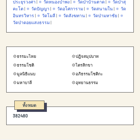
ประยุรวงศา
|
🔅 วัดหนองป่าพง
|
🔅 วัดป่าบ้านตาด
|
🔅 วัดป่าสุ
คะโต
|
🔅 วัดปัญญา
|
🔅 วัดอโศการาม
|
🔅 วัดสนามใน
|
🔅 วัด
อินทรวิหาร
|
🔅 วัดโมลี
|
🔅 วัดสังฆทาน
|
🔅 วัดป่ามหาชัย
|
🔅
วัดป่าดอยแสงธรรม
|
💠ธรรมะไทย
💠ปฎิจสมุปบาท
💠ธรรมโชติ
💠ไตรสิกขา
💠มูลนิธิแนบ
💠อภิธรรมโชติกะ
💠มหาบาลี
💠อุทยานธรรม
ทั้งหมด
3
8
2
4
8
0