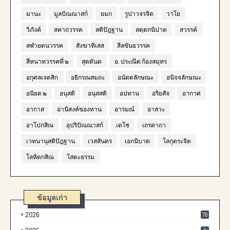
มานะ
มูลปัณณาสก์
ยมก
รูปาวจรจิต
วาโย
วิภังค์
สคาถวรรค
สติปัฎฐาน
สตฺตกนิปาต
สวรรค์
สฬายตนวรรค
สังฆาทิเสส
สีลขันธวรรค
สีหนาทวรรคที่ ๒
สุตตันต
อ. ประณีต ก้องสมุทร
อกุศลเจตสิก
อธิกรณสมถะ
อนัตตลักษณะ
อนิจจลักษณะ
อนิยต ๒
อนุสติ
อนุสสติ
อปทาน
อริยสัจ
อากาศ
อากาส
อานิสงค์ของทาน
อารมณ์
อาสวะ
อาโปกสิณ
อุปริปัณณาสก์
เตโช
เถรคาถา
เวทนานุสติปัฎฐาน
เวสสันดร
เอกนิบาต
โลกุตระจิต
โลหิตกสิณ
โสตะธรรม
ข้อมูลเก่า
2026
76