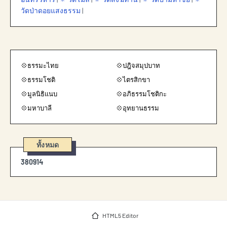
วัดป่าดอยแสงธรรม
|
💠ธรรมะไทย
💠ปฎิจสมุปบาท
💠ธรรมโชติ
💠ไตรสิกขา
💠มูลนิธิแนบ
💠อภิธรรมโชติกะ
💠มหาบาลี
💠อุทยานธรรม
ทั้งหมด
3
8
0
9
1
4
HTML5 Editor