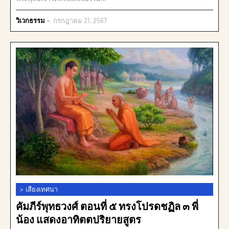
วิเวกธรรม
กรกฎาคม 21, 2567
>
เสียงเทศนา
คัมภีร์พุทธวงศ์ ตอนที่ ๕ ทรงโปรดชฏิล ๓ พี่
น้อง แสดงอาทิตตปริยายสูตร