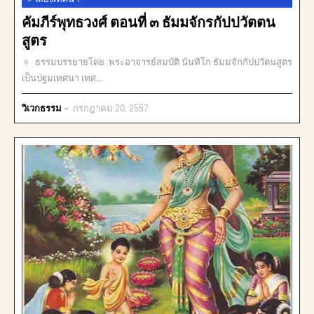
คัมภีร์พุทธวงศ์ ตอนที่ ๓ ธัมมจักรกัปปวัตตน
สูตร
🔅 ธรรมบรรยายโดย พระอาจารย์สมบัติ นันทิโก ธัมมจักกัปปวัตนสูตร
เป็นปฐมเทศนา เทศ…
วิเวกธรรม
กรกฎาคม 20, 2567