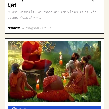
บุตร
🔅 ธรรมบรรยายโดย พระอาจารย์สมบัติ นันทิโก พระยสเถระ หรือ
พระยสะ เป็นพระภิกษุส…
วิเวกธรรม
กรกฎาคม 21, 2567
>
เสียงเทศนา