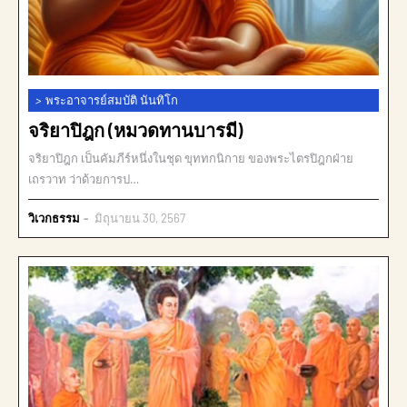
>
พระอาจารย์สมบัติ นันทิโก
จริยาปิฎก (หมวดทานบารมี)
จริยาปิฎก เป็นคัมภีร์หนึ่งในชุด ขุททกนิกาย ของพระไตรปิฎกฝ่าย
เถรวาท ว่าด้วยการป…
วิเวกธรรม
มิถุนายน 30, 2567