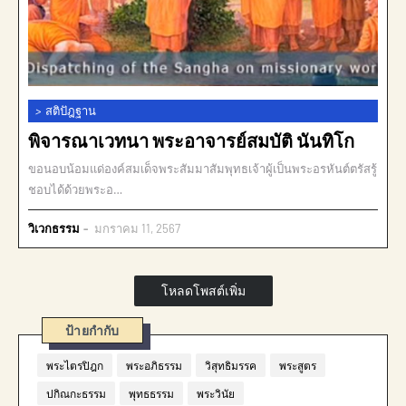
>
สติปัฎฐาน
พิจารณาเวทนา พระอาจารย์สมบัติ นันทิโก
ขอนอบน้อมแด่องค์สมเด็จพระสัมมาสัมพุทธเจ้าผู้เป็นพระอรหันต์ตรัสรู้
ชอบได้ด้วยพระอ…
วิเวกธรรม
มกราคม 11, 2567
โหลดโพสต์เพิ่ม
ป้ายกำกับ
พระไตรปิฎก
พระอภิธรรม
วิสุทธิมรรค
พระสูตร
ปกิณกะธรรม
พุทธธรรม
พระวินัย