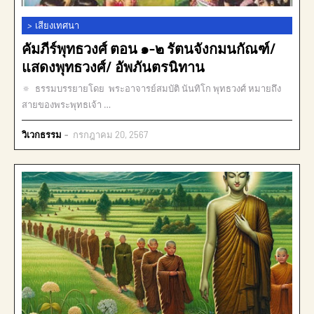
>
เสียงเทศนา
คัมภีร์พุทธวงศ์ ตอน ๑-๒ รัตนจังกมนกัณฑ์/
แสดงพุทธวงศ์/ อัพภันตรนิทาน
🔅 ธรรมบรรยายโดย พระอาจารย์สมบัติ นันทิโก พุทธวงศ์ หมายถึง
สายของพระพุทธเจ้า …
วิเวกธรรม
กรกฎาคม 20, 2567