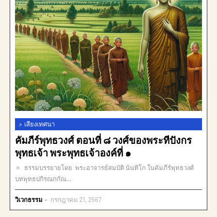
>
เสียงเทศนา
คัมภีร์พุทธวงศ์ ตอนที่ ๘ วงศ์ของพระทีปังกร
พุทธเจ้า พระพุทธเจ้าองค์ที่ ๑
🔅 ธรรมบรรยายโดย พระอาจารย์สมบัติ นันทิโก ในคัมภีร์พุทธวงศ์
บทพุทธปกิรณกกัณ…
วิเวกธรรม
กรกฎาคม 21, 2567