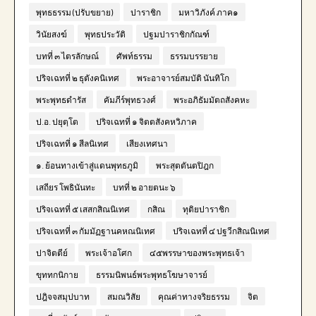
พุทธธรรม (ปรับขยาย)
ปาราชิก
มหาวิภังค์ ภาค๑
วินัยสงฆ์
พุทธประวัติ
ปฐมปาราชิกกัณฑ์
บทที่ ๓ ไตรลักษณ์
ศัพท์ธรรม
ธรรมบรรยาย
ปริจเฉทที่ ๒ ธุตังคนิเทศ
พระอาจารย์สมบัติ นันทิโก
พระพุทธดำรัส
คัมภีร์พุทธวงศ์
พระอภิธัมมัตถสังคหะ
ป.อ. ปยุตฺโต
ปริจเฉทที่ ๑ จิตตสังคหวิภาค
ปริจเฉทที่ ๑ สีลนิเทศ
เสียงเทศนา
๑. ย้อนทางเข้าสู่แดนพุทธภูมิ
พระสุตตันตปิฎก
เสถียร โพธินันทะ
บทที่ ๒ อายตนะ ๖
ปริจเฉทที่ ๕ เสสกสิณนิเทศ
กสิณ
ทุติยปาราชิก
ปริจเฉทที่ ๓ กัมมัฏฐานคหณนิเทศ
ปริจเฉทที่ ๔ ปฐวีกสิณนิเทศ
ปาจิตตีย์
พระเจ้าอโศก
๔๕พรรษาของพระพุทธเจ้า
ขุททกนิกาย
ธรรมนิพนธ์พระพุทธโฆษาจารย์
ปฎิจจสมุปบาท
สมณวิสัย
คุณค่าทางจริยธรรม
จิต