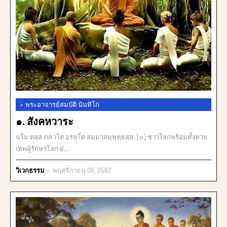
>
พระอาจารย์สมบัติ นันทิโก
๑. สังคหวาระ
นโม ตสฺส ภควโต อรหโต สมฺมาสมฺพุทฺธสฺส. [๐] ชาวโลกพร้อมทั้งทวย
เทพผู้รักษาโลก ย่…
วิเวกธรรม
พฤศจิกายน 09, 2567