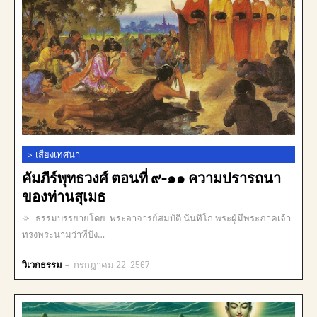
>
เสียงเทศนา
คัมภีร์พุทธวงศ์ ตอนที่ ๙-๑๑ ความปรารถนา
ของท่านสุเมธ
🔅 ธรรมบรรยายโดย พระอาจารย์สมบัติ นันทิโก พระผู้มีพระภาคเจ้า
ทรงพระนามว่าทีปัง…
วิเวกธรรม
กรกฎาคม 22, 2567