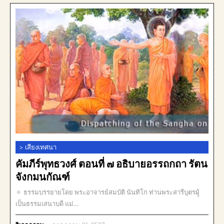
>
เสียงเทศนา
คัมภีร์พุทธวงศ์ ตอนที่ ๗ อธิบายอรรถกถา รัตน
จังกมนกัณฑ์
🔅 ธรรมบรรยายโดย พระอาจารย์สมบัติ นันทิโก ท่านพระสารีบุตรผู้
เป็นธรรมเสนาบดี แม่…