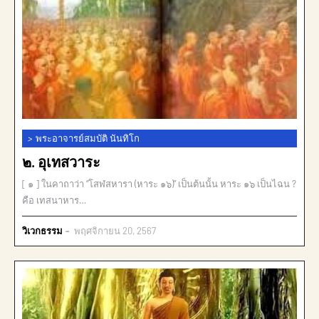
>
พระอาจารย์สมบัติ นันทิโก
๒. อุเทสวาระ
[ ๑ ] ในคาถาว่า “โสฬสหารา (หาระ ๑๖)” เป็นต้นนั้น หาระ ๑๖ เป็นไฉน ?
คือ เทสนาหาร…
วิเวกธรรม
พฤศจิกายน 20, 2567