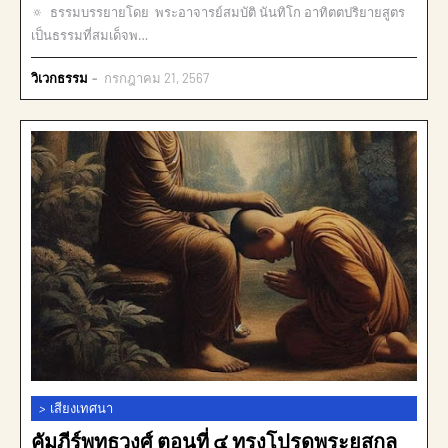
🔅 ธรรมบรรยายโดย พระอาจารย์สมบัติ นันทิโก อาทิตตปริยายสูตร
เป็นธรรมที่สมเด็จพ…
วิเวกธรรม
กรกฎาคม 21, 2567
>
เสียงเทศนา
คัมภีร์พุทธวงศ์ ตอนที่ ๔ ทรงโปรดพระยสกุล