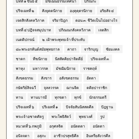
บทที่ ๑ ขันธ์ ๕
มัชเฌนธรรมเทศนา
ปกิณกะ
ปริจเฉทที่ ๒
สังยุตตนิกาย
องฺคุตฺตรนิกาย
อริยสัจ ๔
เจตสิกสังคหวิภาค
จริยาปิฎก
ตอน ๓: ชีวิตเป็นไปอย่างไร
บทที่ ๔ ปฎิจจสมุปบาท
ปกิณณกสังคหวิภาค
เจตสิก
เนตติปกรณ์
๒. เฝ้าพระพุทธเจ้า ที่ประทับ
๘๐ พระอรหันต์สมัยพุทธกาล
คาถา
จาริกบุญ
ชัยมงคล
ชาดก
ทีฆนิกาย
นิสสัคคิยปาจิตตีย์
ปริจเฉทที่ ๓
พาหุง
มหาวรรค
มัชฌิมนิกาย
ราชคฤห์
สังขตธรรม
สังขาร
อสังขตธรรม
อัตตา
กษัตริย์ลิจฉวี
จุลลวรรค
ฌานจิต
ตติยปาราชิก
ทาน
ทานบารมี
ทุกขตา
ทุกข์
นักธรรมตรี
ปริจเฉทที่ ๖
ปริเฉทที่ ๑
ปัจจัยสันนิสสตศีล
ปัฎฐาน
พระเจ้าอชาตศัตรู
พระโพธิสัตว์
พุทธวงศ์
รูป
หมวดที่ ๖ ภพภูมิ
อกุศลจิต
อนัตตตา
อนัตตา
อนิจจตา
อสุภะ
อาชีวปรสุทธิศีล
อินทรียสังวรศีล