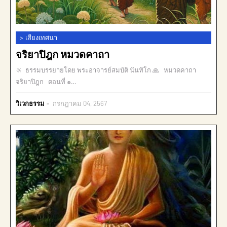
>
เสียงเทศนา
จริยาปิฎก หมวดคาถา
🔆 ธรรมบรรยายโดย พระอาจารย์สมบัติ นันทิโก 🙏 หมวดคาถา
จริยาปิฎก ตอนที่ ๑…
วิเวกธรรม
กรกฎาคม 04, 2567