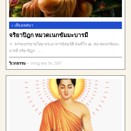
>
เสียงเทศนา
จริยาปิฎก หมวดเนกขัมมะบารมี
🔆 ธรรมบรรยายโดย พระอาจารย์สมบัติ นันทิโก 🙏 หมวดเนกขัมมะ
บารมี จริยาปิฎก …
วิเวกธรรม
กรกฎาคม 04, 2567