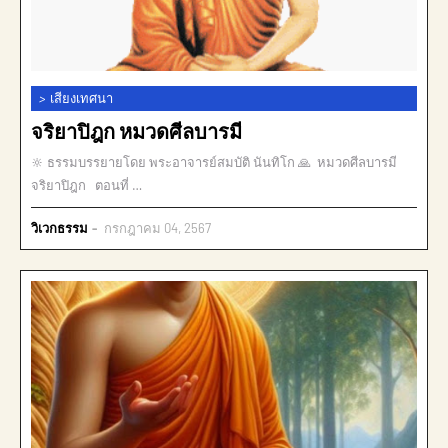
>
เสียงเทศนา
จริยาปิฎก หมวดศีลบารมี
🔆 ธรรมบรรยายโดย พระอาจารย์สมบัติ นันทิโก 🙏 หมวดศีลบารมี
จริยาปิฎก ตอนที่ …
วิเวกธรรม
กรกฎาคม 04, 2567