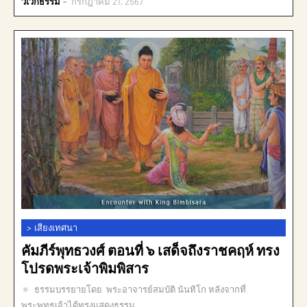
วิเวกธรรม
กรกฎาคม 21, 2567
>
เสียงเทศนา
คัมภีร์พุทธวงศ์ ตอนที่ ๖ เสด็จถึงราชคฤห์ ทรง
โปรดพระเจ้าพิมพิสาร
🔅 ธรรมบรรยายโดย พระอาจารย์สมบัติ นันทิโก หลังจากที่
พระพุทธเจ้าได้ทรงแสดงธรรม…