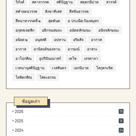
วิภังค์
สคาถวรรค
สติปัฎฐาน
สตฺตกนิปาต
สวรรค์
สฬายตนวรรค
สังฆาทิเสส
สีลขันธวรรค
สีหนาทวรรคที่ ๒
สุตตันต
อ. ประณีต ก้องสมุทร
อกุศลเจตสิก
อธิกรณสมถะ
อนัตตลักษณะ
อนิจจลักษณะ
อนิยต ๒
อนุสสติ
อปทาน
อริยสัจ
อากาศ
อากาส
อานิสงค์ของทาน
อารมณ์
อาสวะ
อาโปกสิณ
อุปริปัณณาสก์
เตโช
เถรคาถา
เวทนานุสติปัฎฐาน
เวสสันดร
เอกนิบาต
โลกุตระจิต
โลหิตกสิณ
โสตะธรรม
ข้อมูลเก่า
2026
75
2025
9
2024
34