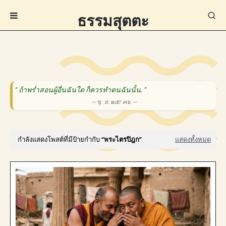
ธรรมสุตตะ
“
ถ้าพร่ำสอนผู้อื่นฉันใด ก็ควรทำตนฉันนั้น.
”
— ขุ . ธ. ๒๕/ ๓๖. —
กำลังแสดงโพสต์ที่มีป้ายกำกับ
พระไตรปิฎก
แสดงทั้งหมด