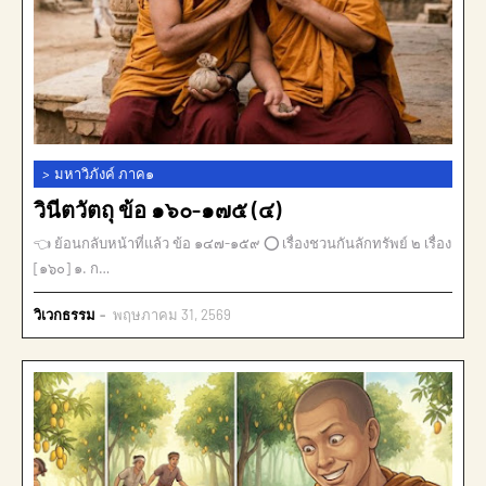
>
มหาวิภังค์ ภาค๑
วินีตวัตถุ ข้อ ๑๖๐-๑๗๕ (๔)
👈 ย้อนกลับหน้าที่แล้ว ข้อ ๑๔๗-๑๕๙ ⭕ เรื่องชวนกันลักทรัพย์ ๒ เรื่อง
[๑๖๐] ๑. ก…
วิเวกธรรม
พฤษภาคม 31, 2569