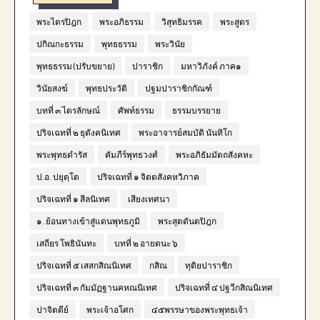
พระไตรปิฎก
พระอภิธรรม
วิสุทธิมรรค
พระสูตร
ปกิณกะธรรม
พุทธธรรม
พระวินัย
พุทธธรรม (ปรับขยาย)
ปาราชิก
มหาวิภังค์ ภาค๑
วินัยสงฆ์
พุทธประวัติ
ปฐมปาราชิกกัณฑ์
บทที่ ๓ ไตรลักษณ์
ศัพท์ธรรม
ธรรมบรรยาย
ปริจเฉทที่ ๒ ธุตังคนิเทศ
พระอาจารย์สมบัติ นันทิโก
พระพุทธดำรัส
คัมภีร์พุทธวงศ์
พระอภิธัมมัตถสังคหะ
ป.อ. ปยุตฺโต
ปริจเฉทที่ ๑ จิตตสังคหวิภาค
ปริจเฉทที่ ๑ สีลนิเทศ
เสียงเทศนา
๑. ย้อนทางเข้าสู่แดนพุทธภูมิ
พระสุตตันตปิฎก
เสถียร โพธินันทะ
บทที่ ๒ อายตนะ ๖
ปริจเฉทที่ ๕ เสสกสิณนิเทศ
กสิณ
ทุติยปาราชิก
ปริจเฉทที่ ๓ กัมมัฏฐานคหณนิเทศ
ปริจเฉทที่ ๔ ปฐวีกสิณนิเทศ
ปาจิตตีย์
พระเจ้าอโศก
๔๕พรรษาของพระพุทธเจ้า