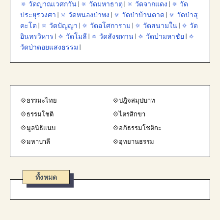
🔅 วัดญาณเวศกวัน
|
🔅 วัดมหาธาตุ
|
🔅 วัดจากแดง
|
🔅 วัด
ประยุรวงศา
|
🔅 วัดหนองป่าพง
|
🔅 วัดป่าบ้านตาด
|
🔅 วัดป่าสุ
คะโต
|
🔅 วัดปัญญา
|
🔅 วัดอโศการาม
|
🔅 วัดสนามใน
|
🔅 วัด
อินทรวิหาร
|
🔅 วัดโมลี
|
🔅 วัดสังฆทาน
|
🔅 วัดป่ามหาชัย
|
🔅
วัดป่าดอยแสงธรรม
|
💠ธรรมะไทย
💠ปฎิจสมุปบาท
💠ธรรมโชติ
💠ไตรสิกขา
💠มูลนิธิแนบ
💠อภิธรรมโชติกะ
💠มหาบาลี
💠อุทยานธรรม
ทั้งหมด