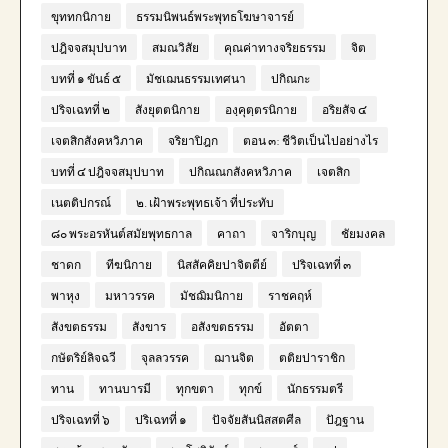
ขุททกนิกาย
ธรรมนิพนธ์พระพุทธโฆษาจารย์
ปฎิจจสมุปบาท
สมณวิสัย
คุณค่าทางจริยธรรม
จิต
บทที่ ๑ ขันธ์ ๕
มัชเฌนธรรมเทศนา
ปกิณกะ
ปริจเฉทที่ ๒
สังยุตตนิกาย
องฺคุตฺตรนิกาย
อริยสัจ ๔
เจตสิกสังคหวิภาค
จริยาปิฎก
ตอน ๓: ชีวิตเป็นไปอย่างไร
บทที่ ๔ ปฎิจจสมุปบาท
ปกิณณกสังคหวิภาค
เจตสิก
เนตติปกรณ์
๒. เฝ้าพระพุทธเจ้า ที่ประทับ
๘๐ พระอรหันต์สมัยพุทธกาล
คาถา
จาริกบุญ
ชัยมงคล
ชาดก
ทีฆนิกาย
นิสสัคคิยปาจิตตีย์
ปริจเฉทที่ ๓
พาหุง
มหาวรรค
มัชฌิมนิกาย
ราชคฤห์
สังขตธรรม
สังขาร
อสังขตธรรม
อัตตา
กษัตริย์ลิจฉวี
จุลลวรรค
ฌานจิต
ตติยปาราชิก
ทาน
ทานบารมี
ทุกขตา
ทุกข์
นักธรรมตรี
ปริจเฉทที่ ๖
ปริเฉทที่ ๑
ปัจจัยสันนิสสตศีล
ปัฎฐาน