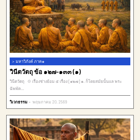
>
มหาวิภังค์ ภาค๑
วินีตวัตถุ ข้อ ๑๒๗-๑๓๓ (๑)
วินีตวัตถุ 💠 เรื่องช่างย้อม ๕ เรื่อง [๑๒๗] ๑. ก็โดยสมัยนั้นแล พระ
ฉัพพัค…
วิเวกธรรม
พฤษภาคม 20, 2569