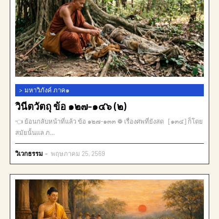
>
มหาวิภังค์ ภาค๑
วินีตวัตถุ ข้อ ๑๒๗-๑๔๖ (๒)
👈 ย้อนกลับหน้าที่แล้ว ข้อ ๑๒๗-๑๓๓ ❁ เรื่องศพที่ยังสด [๑๓๔] ก็โดย
สมัยนั้นแล ภ…
วิเวกธรรม
พฤษภาคม 25, 2569