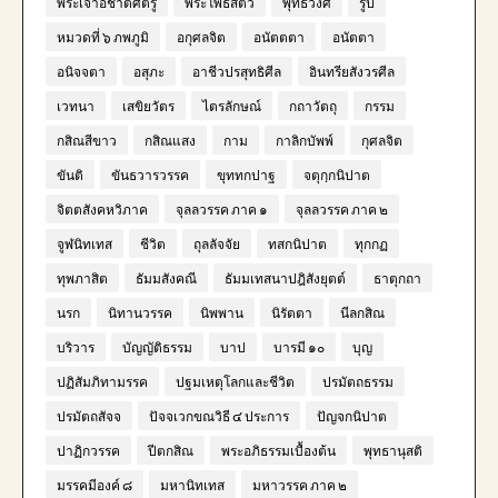
พระเจ้าอชาตศัตรู
พระโพธิสัตว์
พุทธวงศ์
รูป
หมวดที่ ๖ ภพภูมิ
อกุศลจิต
อนัตตตา
อนัตตา
อนิจจตา
อสุภะ
อาชีวปรสุทธิศีล
อินทรียสังวรศีล
เวทนา
เสขิยวัตร
ไตรลักษณ์
กถาวัตถุ
กรรม
กสิณสีขาว
กสิณแสง
กาม
กาลิกบัพพ์
กุศลจิต
ขันติ
ขันธวารวรรค
ขุททกปาฐ
จตุกฺกนิปาต
จิตตสังคหวิภาค
จุลลวรรค ภาค ๑
จุลลวรรค ภาค ๒
จูฬนิทเทส
ชีวิต
ถุลลัจจัย
ทสกนิปาต
ทุกกฏ
ทุพภาสิต
ธัมมสังคณี
ธัมมเทสนาปฎิสังยุตต์
ธาตุกถา
นรก
นิทานวรรค
นิพพาน
นิรัตตา
นีลกสิณ
บริวาร
บัญญัติธรรม
บาป
บารมี ๑๐
บุญ
ปฏิสัมภิทามรรค
ปฐมเหตุโลกและชีวิต
ปรมัตถธรรม
ปรมัตถสัจจ
ปัจจเวกขณวิธี ๔ ประการ
ปัญจกนิปาต
ปาฏิกวรรค
ปีตกสิณ
พระอภิธรรมเบื้องต้น
พุทธานุสติ
มรรคมีองค์ ๘
มหานิทเทส
มหาวรรค ภาค ๒