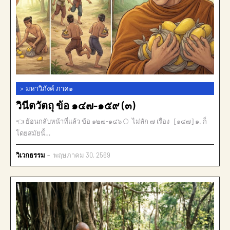
>
มหาวิภังค์ ภาค๑
วินีตวัตถุ ข้อ ๑๔๗-๑๕๙ (๓)
👈 ย้อนกลับหน้าที่แล้ว ข้อ ๑๒๗-๑๔๖ 🌕 ไม่ลัก ๗ เรื่อง [๑๔๗] ๑. ก็
โดยสมัยนั้…
วิเวกธรรม
พฤษภาคม 30, 2569