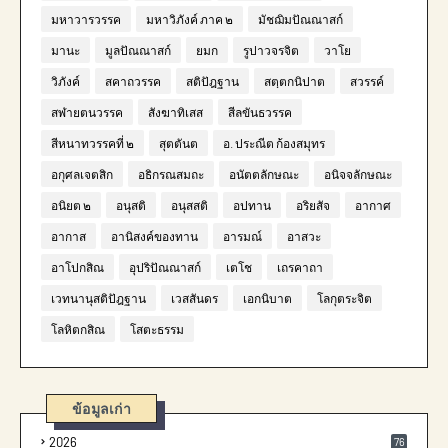
มหาวารวรรค
มหาวิภังค์ ภาค ๒
มัชฌิมปัณณาสก์
มานะ
มูลปัณณาสก์
ยมก
รูปาวจรจิต
วาโย
วิภังค์
สคาถวรรค
สติปัฎฐาน
สตฺตกนิปาต
สวรรค์
สฬายตนวรรค
สังฆาทิเสส
สีลขันธวรรค
สีหนาทวรรคที่ ๒
สุตตันต
อ. ประณีต ก้องสมุทร
อกุศลเจตสิก
อธิกรณสมถะ
อนัตตลักษณะ
อนิจจลักษณะ
อนิยต ๒
อนุสติ
อนุสสติ
อปทาน
อริยสัจ
อากาศ
อากาส
อานิสงค์ของทาน
อารมณ์
อาสวะ
อาโปกสิณ
อุปริปัณณาสก์
เตโช
เถรคาถา
เวทนานุสติปัฎฐาน
เวสสันดร
เอกนิบาต
โลกุตระจิต
โลหิตกสิณ
โสตะธรรม
ข้อมูลเก่า
2026
76