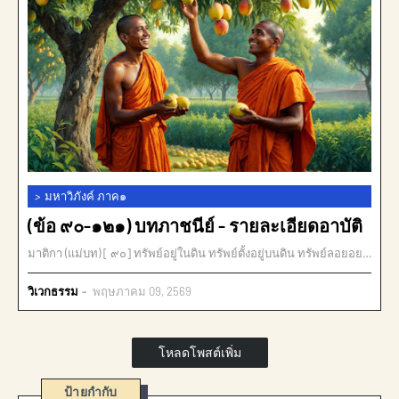
>
มหาวิภังค์ ภาค๑
(ข้อ ๙๐-๑๒๑) บทภาชนีย์ - รายละเอียดอาบัติ
มาติกา (แม่บท) [ ๙๐] ทรัพย์อยู่ในดิน ทรัพย์ตั้งอยู่บนดิน ทรัพย์ลอยอย…
วิเวกธรรม
พฤษภาคม 09, 2569
โหลดโพสต์เพิ่ม
ป้ายกำกับ