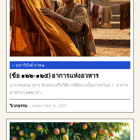
>
มหาวิภังค์ ภาค๑
(ข้อ ๑๒๒-๑๒๕) อาการแห่งอวหาร
อาการแห่งอวหาร ลักษณะหรือวิธีการที่นับว่าเป็นการขโมย 🔅 อาการ
๕ อย่าง [๑๒๒] ปา…
วิเวกธรรม
พฤษภาคม 14, 2569