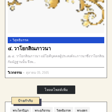
>
วิสุทธิมรรค
๔. วาโยกสิณภาวนา
🙏 ๔. วาโยกสิณภาวนา แม้โยคีบุคคลผู้ประสงค์จะภาวนาซึ่งวาโยกสิณ
กัมมัฏฐานนั้น จึงพ…
วิเวกธรรม
ตุลาคม 05, 2565
โหลดโพสต์เพิ่ม
ป้ายกำกับ
พระไตรปิฎก
พระอภิธรรม
วิสุทธิมรรค
พระสูตร