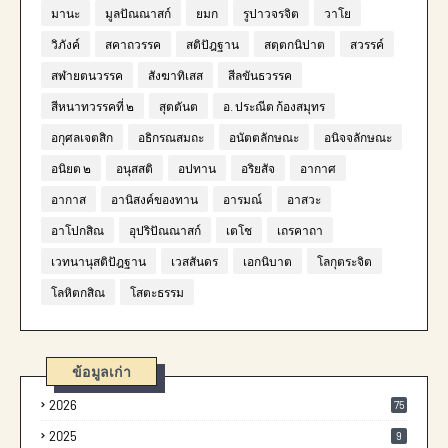
มานะ
มูลปัณณาสก์
ยมก
รูปาวจรจิต
วาโย
วิภังค์
สคาถวรรค
สติปัฎฐาน
สตฺตกนิปาต
สวรรค์
สฬายตนวรรค
สังฆาทิเสส
สีลขันธวรรค
สีหนาทวรรคที่ ๒
สุตตันต
อ. ประณีต ก้องสมุทร
อกุศลเจตสิก
อธิกรณสมถะ
อนัตตลักษณะ
อนิจจลักษณะ
อนิยต ๒
อนุสสติ
อปทาน
อริยสัจ
อากาศ
อากาส
อานิสงค์ของทาน
อารมณ์
อาสวะ
อาโปกสิณ
อุปริปัณณาสก์
เตโช
เถรคาถา
เวทนานุสติปัฎฐาน
เวสสันดร
เอกนิบาต
โลกุตระจิต
โลหิตกสิณ
โสตะธรรม
ข้อมูลเก่า
2026
75
2025
9