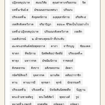
ปฎิจจสมุปบาท
สมณวิสัย
คุณค่าทางจริยธรรม
จิต
บทที่ ๑ ขันธ์ ๕
มัชเฌนธรรมเทศนา
ปกิณกะ
ปริจเฉทที่ ๒
สังยุตตนิกาย
องฺคุตฺตรนิกาย
อริยสัจ ๔
เจตสิกสังคหวิภาค
จริยาปิฎก
ตอน ๓: ชีวิตเป็นไปอย่างไร
บทที่ ๔ ปฎิจจสมุปบาท
ปกิณณกสังคหวิภาค
เจตสิก
เนตติปกรณ์
๒. เฝ้าพระพุทธเจ้า ที่ประทับ
๘๐ พระอรหันต์สมัยพุทธกาล
คาถา
จาริกบุญ
ชัยมงคล
ชาดก
ทีฆนิกาย
นิสสัคคิยปาจิตตีย์
ปริจเฉทที่ ๓
พาหุง
มหาวรรค
มัชฌิมนิกาย
ราชคฤห์
สังขตธรรม
สังขาร
อสังขตธรรม
อัตตา
กษัตริย์ลิจฉวี
จุลลวรรค
ฌานจิต
ตติยปาราชิก
ทาน
ทานบารมี
ทุกขตา
ทุกข์
นักธรรมตรี
ปริจเฉทที่ ๖
ปริเฉทที่ ๑
ปัจจัยสันนิสสตศีล
ปัฎฐาน
พระเจ้าอชาตศัตรู
พระโพธิสัตว์
พุทธวงศ์
รูป
หมวดที่ ๖ ภพภูมิ
อกุศลจิต
อนัตตตา
อนัตตา