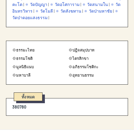
คะโต
|
🔅 วัดปัญญา
|
🔅 วัดอโศการาม
|
🔅 วัดสนามใน
|
🔅 วัด
อินทรวิหาร
|
🔅 วัดโมลี
|
🔅 วัดสังฆทาน
|
🔅 วัดป่ามหาชัย
|
🔅
วัดป่าดอยแสงธรรม
|
💠ธรรมะไทย
💠ปฎิจสมุปบาท
💠ธรรมโชติ
💠ไตรสิกขา
💠มูลนิธิแนบ
💠อภิธรรมโชติกะ
💠มหาบาลี
💠อุทยานธรรม
ทั้งหมด
3
8
0
7
8
0