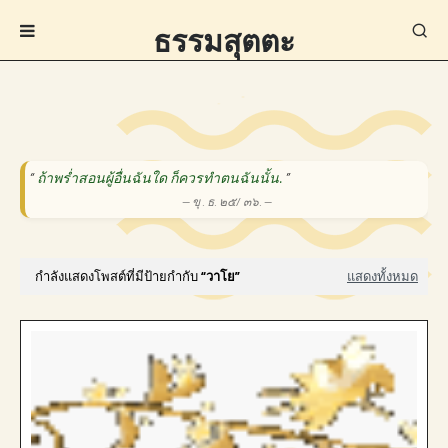
ธรรมสุตตะ
“
ถ้าพร่ำสอนผู้อื่นฉันใด ก็ควรทำตนฉันนั้น.
”
— ขุ . ธ. ๒๕/ ๓๖. —
กำลังแสดงโพสต์ที่มีป้ายกำกับ
วาโย
แสดงทั้งหมด