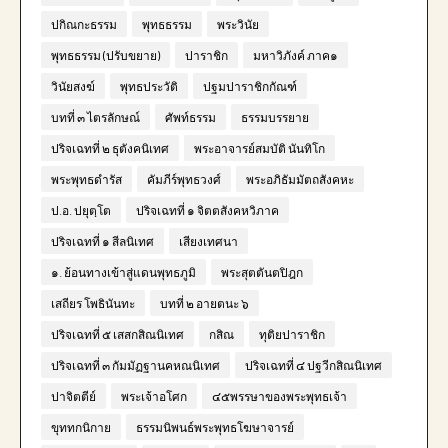
ปกิณกะธรรม
พุทธธรรม
พระวินัย
พุทธธรรม (ปรับขยาย)
ปาราชิก
มหาวิภังค์ ภาค๑
วินัยสงฆ์
พุทธประวัติ
ปฐมปาราชิกกัณฑ์
บทที่ ๓ ไตรลักษณ์
ศัพท์ธรรม
ธรรมบรรยาย
ปริจเฉทที่ ๒ ธุตังคนิเทศ
พระอาจารย์สมบัติ นันทิโก
พระพุทธดำรัส
คัมภีร์พุทธวงศ์
พระอภิธัมมัตถสังคหะ
ป.อ. ปยุตฺโต
ปริจเฉทที่ ๑ จิตตสังคหวิภาค
ปริจเฉทที่ ๑ สีลนิเทศ
เสียงเทศนา
๑. ย้อนทางเข้าสู่แดนพุทธภูมิ
พระสุตตันตปิฎก
เสถียร โพธินันทะ
บทที่ ๒ อายตนะ ๖
ปริจเฉทที่ ๕ เสสกสิณนิเทศ
กสิณ
ทุติยปาราชิก
ปริจเฉทที่ ๓ กัมมัฏฐานคหณนิเทศ
ปริจเฉทที่ ๔ ปฐวีกสิณนิเทศ
ปาจิตตีย์
พระเจ้าอโศก
๔๕พรรษาของพระพุทธเจ้า
ขุททกนิกาย
ธรรมนิพนธ์พระพุทธโฆษาจารย์