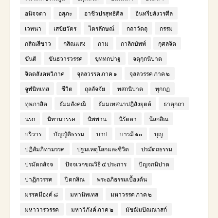
อนิจจตา
อสุภะ
อาชีวปรสุทธิศีล
อินทรียสังวรศีล
เวทนา
เสขิยวัตร
ไตรลักษณ์
กถาวัตถุ
กรรม
กสิณสีขาว
กสิณแสง
กาม
กาลิกบัพพ์
กุศลจิต
ขันติ
ขันธวารวรรค
ขุททกปาฐ
จตุกฺกนิปาต
จิตตสังคหวิภาค
จุลลวรรค ภาค ๑
จุลลวรรค ภาค ๒
จูฬนิทเทส
ชีวิต
ถุลลัจจัย
ทสกนิปาต
ทุกกฏ
ทุพภาสิต
ธัมมสังคณี
ธัมมเทสนาปฎิสังยุตต์
ธาตุกถา
นรก
นิทานวรรค
นิพพาน
นิรัตตา
นีลกสิณ
บริวาร
บัญญัติธรรม
บาป
บารมี ๑๐
บุญ
ปฏิสัมภิทามรรค
ปฐมเหตุโลกและชีวิต
ปรมัตถธรรม
ปรมัตถสัจจ
ปัจจเวกขณวิธี ๔ ประการ
ปัญจกนิปาต
ปาฏิกวรรค
ปีตกสิณ
พระอภิธรรมเบื้องต้น
มรรคมีองค์ ๘
มหานิทเทส
มหาวรรค ภาค ๒
มหาวารวรรค
มหาวิภังค์ ภาค ๒
มัชฌิมปัณณาสก์