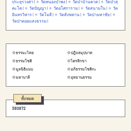
ประยุรวงศา
|
🔅 วัดหนองป่าพง
|
🔅 วัดป่าบ้านตาด
|
🔅 วัดป่าสุ
คะโต
|
🔅 วัดปัญญา
|
🔅 วัดอโศการาม
|
🔅 วัดสนามใน
|
🔅 วัด
อินทรวิหาร
|
🔅 วัดโมลี
|
🔅 วัดสังฆทาน
|
🔅 วัดป่ามหาชัย
|
🔅
วัดป่าดอยแสงธรรม
|
💠ธรรมะไทย
💠ปฎิจสมุปบาท
💠ธรรมโชติ
💠ไตรสิกขา
💠มูลนิธิแนบ
💠อภิธรรมโชติกะ
💠มหาบาลี
💠อุทยานธรรม
ทั้งหมด
3
8
0
8
7
2