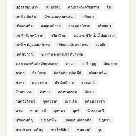
ปฎิจจสมุปบาท
สมณวิสัย
คุณค่าทางจริยธรรม
จิต
บทที่ ๑ ขันธ์ ๕
มัชเฌนธรรมเทศนา
ปกิณกะ
ปริจเฉทที่ ๒
สังยุตตนิกาย
องฺคุตฺตรนิกาย
อริยสัจ ๔
เจตสิกสังคหวิภาค
จริยาปิฎก
ตอน ๓: ชีวิตเป็นไปอย่างไร
บทที่ ๔ ปฎิจจสมุปบาท
ปกิณณกสังคหวิภาค
เจตสิก
เนตติปกรณ์
๒. เฝ้าพระพุทธเจ้า ที่ประทับ
๘๐ พระอรหันต์สมัยพุทธกาล
คาถา
จาริกบุญ
ชัยมงคล
ชาดก
ทีฆนิกาย
นิสสัคคิยปาจิตตีย์
ปริจเฉทที่ ๓
พาหุง
มหาวรรค
มัชฌิมนิกาย
ราชคฤห์
สังขตธรรม
สังขาร
อสังขตธรรม
อัตตา
กษัตริย์ลิจฉวี
จุลลวรรค
ฌานจิต
ตติยปาราชิก
ทาน
ทานบารมี
ทุกขตา
ทุกข์
นักธรรมตรี
ปริจเฉทที่ ๖
ปริเฉทที่ ๑
ปัจจัยสันนิสสตศีล
ปัฎฐาน
พระเจ้าอชาตศัตรู
พระโพธิสัตว์
พุทธวงศ์
รูป