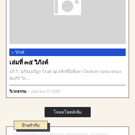
>
วิภังค์
เล่มที่ ๓๕ วิภังค์
อภิ.วิ. “อภิธมฺมปิฎก วิภงฺค” 📖 คลิกที่นี่เพื่อดาวโหลด ความหมายของ
คัมภีร์“ วิภ…
วิเวกธรรม
เมษายน 01, 2569
โหลดโพสต์เพิ่ม
ป้ายกำกับ