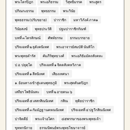
พระไตรปิฎก
พระอภิธรรม
วิสุทธิมรรค
พระสูตร
ปกิณกะธรรม
พุทธธรรม
พระวินัย
พุทธธรรม (ปรับขยาย)
ปาราชิก
มหาวิภังค์ ภาค๑
วินัยสงฆ์
พุทธประวัติ
ปฐมปาราชิกกัณฑ์
บทที่ ๓ ไตรลักษณ์
ศัพท์ธรรม
ธรรมบรรยาย
ปริจเฉทที่ ๒ ธุตังคนิเทศ
พระอาจารย์สมบัติ นันทิโก
พระพุทธดำรัส
คัมภีร์พุทธวงศ์
พระอภิธัมมัตถสังคหะ
ป.อ. ปยุตฺโต
ปริจเฉทที่ ๑ จิตตสังคหวิภาค
ปริจเฉทที่ ๑ สีลนิเทศ
เสียงเทศนา
๑. ย้อนทางเข้าสู่แดนพุทธภูมิ
พระสุตตันตปิฎก
เสถียร โพธินันทะ
บทที่ ๒ อายตนะ ๖
ปริจเฉทที่ ๕ เสสกสิณนิเทศ
กสิณ
ทุติยปาราชิก
ปริจเฉทที่ ๓ กัมมัฏฐานคหณนิเทศ
ปริจเฉทที่ ๔ ปฐวีกสิณนิเทศ
ปาจิตตีย์
พระเจ้าอโศก
๔๕พรรษาของพระพุทธเจ้า
ขุททกนิกาย
ธรรมนิพนธ์พระพุทธโฆษาจารย์