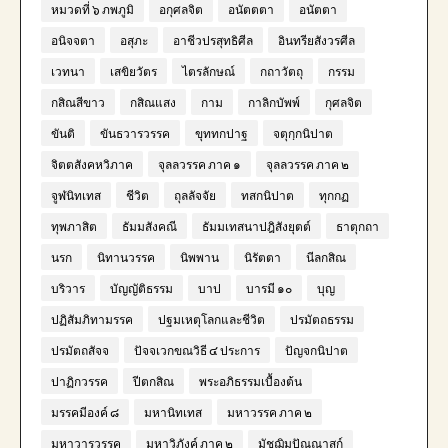
หมวดที่ ๖ ภพภูมิ
อกุศลจิต
อนัตตตา
อนัตตา
อนิจจตา
อสุภะ
อาชีวปรสุทธิศีล
อินทรียสังวรศีล
เวทนา
เสขิยวัตร
ไตรลักษณ์
กถาวัตถุ
กรรม
กสิณสีขาว
กสิณแสง
กาม
กาลิกบัพพ์
กุศลจิต
ขันติ
ขันธวารวรรค
ขุททกปาฐ
จตุกฺกนิปาต
จิตตสังคหวิภาค
จุลลวรรค ภาค ๑
จุลลวรรค ภาค ๒
จูฬนิทเทส
ชีวิต
ถุลลัจจัย
ทสกนิปาต
ทุกกฏ
ทุพภาสิต
ธัมมสังคณี
ธัมมเทสนาปฎิสังยุตต์
ธาตุกถา
นรก
นิทานวรรค
นิพพาน
นิรัตตา
นีลกสิณ
บริวาร
บัญญัติธรรม
บาป
บารมี ๑๐
บุญ
ปฏิสัมภิทามรรค
ปฐมเหตุโลกและชีวิต
ปรมัตถธรรม
ปรมัตถสัจจ
ปัจจเวกขณวิธี ๔ ประการ
ปัญจกนิปาต
ปาฏิกวรรค
ปีตกสิณ
พระอภิธรรมเบื้องต้น
มรรคมีองค์ ๘
มหานิทเทส
มหาวรรค ภาค ๒
มหาวารวรรค
มหาวิภังค์ ภาค ๒
มัชฌิมปัณณาสก์