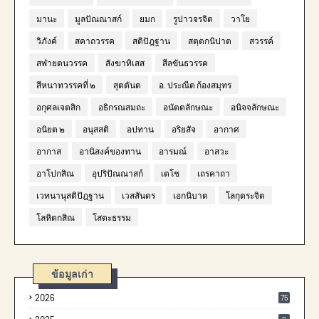
มานะ
มูลปัณณาสก์
ยมก
รูปาวจรจิต
วาโย
วิภังค์
สคาถวรรค
สติปัฎฐาน
สตฺตกนิปาต
สวรรค์
สฬายตนวรรค
สังฆาทิเสส
สีลขันธวรรค
สีหนาทวรรคที่ ๒
สุตตันต
อ. ประณีต ก้องสมุทร
อกุศลเจตสิก
อธิกรณสมถะ
อนัตตลักษณะ
อนิจจลักษณะ
อนิยต ๒
อนุสสติ
อปทาน
อริยสัจ
อากาศ
อากาส
อานิสงค์ของทาน
อารมณ์
อาสวะ
อาโปกสิณ
อุปริปัณณาสก์
เตโช
เถรคาถา
เวทนานุสติปัฎฐาน
เวสสันดร
เอกนิบาต
โลกุตระจิต
โลหิตกสิณ
โสตะธรรม
ข้อมูลเก่า
2026
75