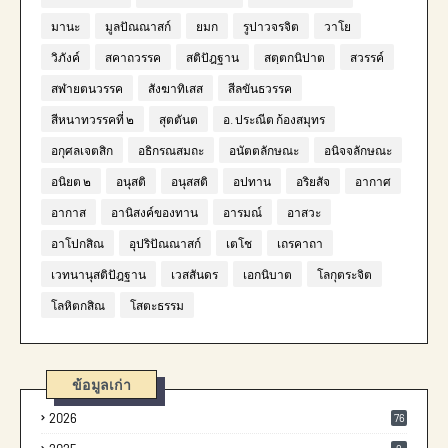
มานะ
มูลปัณณาสก์
ยมก
รูปาวจรจิต
วาโย
วิภังค์
สคาถวรรค
สติปัฎฐาน
สตฺตกนิปาต
สวรรค์
สฬายตนวรรค
สังฆาทิเสส
สีลขันธวรรค
สีหนาทวรรคที่ ๒
สุตตันต
อ. ประณีต ก้องสมุทร
อกุศลเจตสิก
อธิกรณสมถะ
อนัตตลักษณะ
อนิจจลักษณะ
อนิยต ๒
อนุสติ
อนุสสติ
อปทาน
อริยสัจ
อากาศ
อากาส
อานิสงค์ของทาน
อารมณ์
อาสวะ
อาโปกสิณ
อุปริปัณณาสก์
เตโช
เถรคาถา
เวทนานุสติปัฎฐาน
เวสสันดร
เอกนิบาต
โลกุตระจิต
โลหิตกสิณ
โสตะธรรม
ข้อมูลเก่า
2026
76