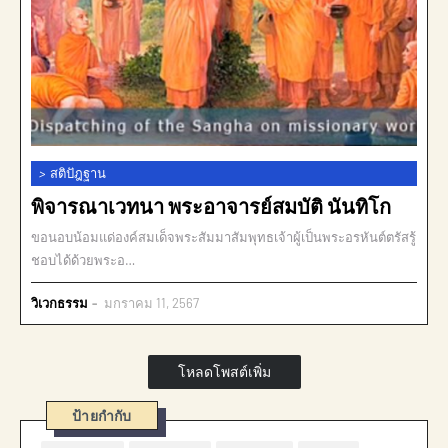
>
สติปัฎฐาน
พิจารณาเวทนา พระอาจารย์สมบัติ นันทิโก
ขอนอบน้อมแด่องค์สมเด็จพระสัมมาสัมพุทธเจ้าผู้เป็นพระอรหันต์ตรัสรู้
ชอบได้ด้วยพระอ…
วิเวกธรรม
มกราคม 11, 2567
โหลดโพสต์เพิ่ม
ป้ายกำกับ