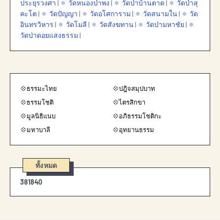
ประยุรวงศา
|
🔅 วัดหนองป่าพง
|
🔅 วัดป่าบ้านตาด
|
🔅 วัดป่าสุ
คะโต
|
🔅 วัดปัญญา
|
🔅 วัดอโศการาม
|
🔅 วัดสนามใน
|
🔅 วัด
อินทรวิหาร
|
🔅 วัดโมลี
|
🔅 วัดสังฆทาน
|
🔅 วัดป่ามหาชัย
|
🔅
วัดป่าดอยแสงธรรม
|
💠ธรรมะไทย
💠ปฎิจสมุปบาท
💠ธรรมโชติ
💠ไตรสิกขา
💠มูลนิธิแนบ
💠อภิธรรมโชติกะ
💠มหาบาลี
💠อุทยานธรรม
ทั้งหมด
3
8
1
8
4
0