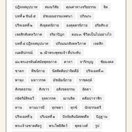
ปฎิจจสมุปบาท
สมณวิสัย
คุณค่าทางจริยธรรม
จิต
บทที่ ๑ ขันธ์ ๕
มัชเฌนธรรมเทศนา
ปกิณกะ
ปริจเฉทที่ ๒
สังยุตตนิกาย
องฺคุตฺตรนิกาย
อริยสัจ ๔
เจตสิกสังคหวิภาค
จริยาปิฎก
ตอน ๓: ชีวิตเป็นไปอย่างไร
บทที่ ๔ ปฎิจจสมุปบาท
ปกิณณกสังคหวิภาค
เจตสิก
เนตติปกรณ์
๒. เฝ้าพระพุทธเจ้า ที่ประทับ
๘๐ พระอรหันต์สมัยพุทธกาล
คาถา
จาริกบุญ
ชัยมงคล
ชาดก
ทีฆนิกาย
นิสสัคคิยปาจิตตีย์
ปริจเฉทที่ ๓
พาหุง
มหาวรรค
มัชฌิมนิกาย
ราชคฤห์
สังขตธรรม
สังขาร
อสังขตธรรม
อัตตา
กษัตริย์ลิจฉวี
จุลลวรรค
ฌานจิต
ตติยปาราชิก
ทาน
ทานบารมี
ทุกขตา
ทุกข์
นักธรรมตรี
ปริจเฉทที่ ๖
ปริเฉทที่ ๑
ปัจจัยสันนิสสตศีล
ปัฎฐาน
พระเจ้าอชาตศัตรู
พระโพธิสัตว์
พุทธวงศ์
รูป