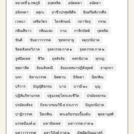
หมวดที่ ๖ ภพภูมิ
อกุศลจิต
อนัตตตา
อนัตตา
อนิจจตา
อสุภะ
อาชีวปรสุทธิศีล
อินทรียสังวรศีล
เวทนา
เสขิยวัตร
ไตรลักษณ์
กถาวัตถุ
กรรม
กสิณสีขาว
กสิณแสง
กาม
กาลิกบัพพ์
กุศลจิต
ขันติ
ขันธวารวรรค
ขุททกปาฐ
จตุกฺกนิปาต
จิตตสังคหวิภาค
จุลลวรรค ภาค ๑
จุลลวรรค ภาค ๒
จูฬนิทเทส
ชีวิต
ถุลลัจจัย
ทสกนิปาต
ทุกกฏ
ทุพภาสิต
ธัมมสังคณี
ธัมมเทสนาปฎิสังยุตต์
ธาตุกถา
นรก
นิทานวรรค
นิพพาน
นิรัตตา
นีลกสิณ
บริวาร
บัญญัติธรรม
บาป
บารมี ๑๐
บุญ
ปฏิสัมภิทามรรค
ปฐมเหตุโลกและชีวิต
ปรมัตถธรรม
ปรมัตถสัจจ
ปัจจเวกขณวิธี ๔ ประการ
ปัญจกนิปาต
ปาฏิกวรรค
ปีตกสิณ
พระอภิธรรมเบื้องต้น
พุทธานุสติ
มรรคมีองค์ ๘
มหานิทเทส
มหาวรรค ภาค ๒
มหาวารวรรค
มหาวิภังค์ ภาค ๒
มัชฌิมปัณณาสก์