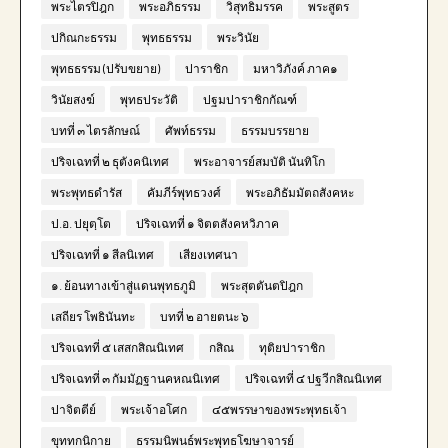
พระไตรปิฎก
พระอภิธรรม
วิสุทธิมรรค
พระสูตร
ปกิณกะธรรม
พุทธธรรม
พระวินัย
พุทธธรรม (ปรับขยาย)
ปาราชิก
มหาวิภังค์ ภาค๑
วินัยสงฆ์
พุทธประวัติ
ปฐมปาราชิกกัณฑ์
บทที่ ๓ ไตรลักษณ์
ศัพท์ธรรม
ธรรมบรรยาย
ปริจเฉทที่ ๒ ธุตังคนิเทศ
พระอาจารย์สมบัติ นันทิโก
พระพุทธดำรัส
คัมภีร์พุทธวงศ์
พระอภิธัมมัตถสังคหะ
ป.อ. ปยุตฺโต
ปริจเฉทที่ ๑ จิตตสังคหวิภาค
ปริจเฉทที่ ๑ สีลนิเทศ
เสียงเทศนา
๑. ย้อนทางเข้าสู่แดนพุทธภูมิ
พระสุตตันตปิฎก
เสถียร โพธินันทะ
บทที่ ๒ อายตนะ ๖
ปริจเฉทที่ ๕ เสสกสิณนิเทศ
กสิณ
ทุติยปาราชิก
ปริจเฉทที่ ๓ กัมมัฏฐานคหณนิเทศ
ปริจเฉทที่ ๔ ปฐวีกสิณนิเทศ
ปาจิตตีย์
พระเจ้าอโศก
๔๕พรรษาของพระพุทธเจ้า
ขุททกนิกาย
ธรรมนิพนธ์พระพุทธโฆษาจารย์