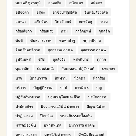
หมวดที่ ๖ ภพภูมิ
อกุศลจิต
อนัตตตา
อนัตตา
อนิจจตา
อสุภะ
อาชีวปรสุทธิศีล
อินทรียสังวรศีล
เวทนา
เสขิยวัตร
ไตรลักษณ์
กถาวัตถุ
กรรม
กสิณสีขาว
กสิณแสง
กาม
กาลิกบัพพ์
กุศลจิต
ขันติ
ขันธวารวรรค
ขุททกปาฐ
จตุกฺกนิปาต
จิตตสังคหวิภาค
จุลลวรรค ภาค ๑
จุลลวรรค ภาค ๒
จูฬนิทเทส
ชีวิต
ถุลลัจจัย
ทสกนิปาต
ทุกกฏ
ทุพภาสิต
ธัมมสังคณี
ธัมมเทสนาปฎิสังยุตต์
ธาตุกถา
นรก
นิทานวรรค
นิพพาน
นิรัตตา
นีลกสิณ
บริวาร
บัญญัติธรรม
บาป
บารมี ๑๐
บุญ
ปฏิสัมภิทามรรค
ปฐมเหตุโลกและชีวิต
ปรมัตถธรรม
ปรมัตถสัจจ
ปัจจเวกขณวิธี ๔ ประการ
ปัญจกนิปาต
ปาฏิกวรรค
ปีตกสิณ
พระอภิธรรมเบื้องต้น
มรรคมีองค์ ๘
มหานิทเทส
มหาวรรค ภาค ๒
มหาวารวรรค
มหาวิภังค์ ภาค ๒
มัชฌิมปัณณาสก์