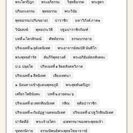
พระไตรปิฎก
พระอภิธรรม
วิสุทธิมรรค
พระสูตร
ปกิณกะธรรม
พุทธธรรม
พระวินัย
พุทธธรรม (ปรับขยาย)
ปาราชิก
มหาวิภังค์ ภาค๑
วินัยสงฆ์
พุทธประวัติ
ปฐมปาราชิกกัณฑ์
บทที่ ๓ ไตรลักษณ์
ศัพท์ธรรม
ธรรมบรรยาย
ปริจเฉทที่ ๒ ธุตังคนิเทศ
พระอาจารย์สมบัติ นันทิโก
พระพุทธดำรัส
คัมภีร์พุทธวงศ์
พระอภิธัมมัตถสังคหะ
ป.อ. ปยุตฺโต
ปริจเฉทที่ ๑ จิตตสังคหวิภาค
ปริจเฉทที่ ๑ สีลนิเทศ
เสียงเทศนา
๑. ย้อนทางเข้าสู่แดนพุทธภูมิ
พระสุตตันตปิฎก
เสถียร โพธินันทะ
บทที่ ๒ อายตนะ ๖
ปริจเฉทที่ ๕ เสสกสิณนิเทศ
กสิณ
ทุติยปาราชิก
ปริจเฉทที่ ๓ กัมมัฏฐานคหณนิเทศ
ปริจเฉทที่ ๔ ปฐวีกสิณนิเทศ
ปาจิตตีย์
พระเจ้าอโศก
๔๕พรรษาของพระพุทธเจ้า
ขุททกนิกาย
ธรรมนิพนธ์พระพุทธโฆษาจารย์