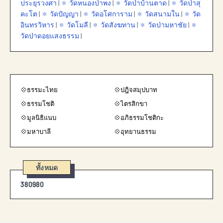
ประยุรวงศา
|
🔅 วัดหนองป่าพง
|
🔅 วัดป่าบ้านตาด
|
🔅 วัดป่าสุ
คะโต
|
🔅 วัดปัญญา
|
🔅 วัดอโศการาม
|
🔅 วัดสนามใน
|
🔅 วัด
อินทรวิหาร
|
🔅 วัดโมลี
|
🔅 วัดสังฆทาน
|
🔅 วัดป่ามหาชัย
|
🔅
วัดป่าดอยแสงธรรม
|
💠ธรรมะไทย
💠ปฎิจสมุปบาท
💠ธรรมโชติ
💠ไตรสิกขา
💠มูลนิธิแนบ
💠อภิธรรมโชติกะ
💠มหาบาลี
💠อุทยานธรรม
ทั้งหมด
3
8
0
9
8
0