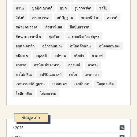
มานะ
มูลปัณณาสก์
ยมก
รูปาวจรจิต
วาโย
วิภังค์
สคาถวรรค
สติปัฎฐาน
สตฺตกนิปาต
สวรรค์
สฬายตนวรรค
สังฆาทิเสส
สีลขันธวรรค
สีหนาทวรรคที่ ๒
สุตตันต
อ. ประณีต ก้องสมุทร
อกุศลเจตสิก
อธิกรณสมถะ
อนัตตลักษณะ
อนิจจลักษณะ
อนิยต ๒
อนุสสติ
อปทาน
อริยสัจ
อากาศ
อากาส
อานิสงค์ของทาน
อารมณ์
อาสวะ
อาโปกสิณ
อุปริปัณณาสก์
เตโช
เถรคาถา
เวทนานุสติปัฎฐาน
เวสสันดร
เอกนิบาต
โลกุตระจิต
โลหิตกสิณ
โสตะธรรม
ข้อมูลเก่า
2026
75