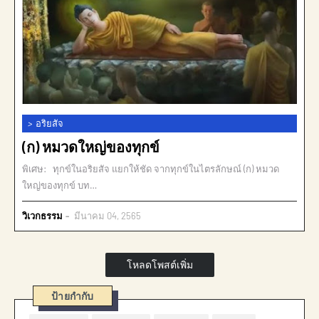
>
อริยสัจ
(ก) หมวดใหญ่ของทุกข์
พิเศษ: ทุกข์ในอริยสัจ แยกให้ชัด จากทุกข์ในไตรลักษณ์ (ก) หมวด
ใหญ่ของทุกข์ บท…
วิเวกธรรม
มีนาคม 04, 2565
โหลดโพสต์เพิ่ม
ป้ายกำกับ