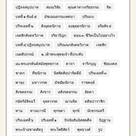
ปฎิจจสมุปบาท
สมณวิสัย
คุณค่าทางจริยธรรม
จิต
บทที่ ๑ ขันธ์ ๕
มัชเฌนธรรมเทศนา
ปกิณกะ
ปริจเฉทที่ ๒
สังยุตตนิกาย
องฺคุตฺตรนิกาย
อริยสัจ ๔
เจตสิกสังคหวิภาค
จริยาปิฎก
ตอน ๓: ชีวิตเป็นไปอย่างไร
บทที่ ๔ ปฎิจจสมุปบาท
ปกิณณกสังคหวิภาค
เจตสิก
เนตติปกรณ์
๒. เฝ้าพระพุทธเจ้า ที่ประทับ
๘๐ พระอรหันต์สมัยพุทธกาล
คาถา
จาริกบุญ
ชัยมงคล
ชาดก
ทีฆนิกาย
นิสสัคคิยปาจิตตีย์
ปริจเฉทที่ ๓
พาหุง
มหาวรรค
มัชฌิมนิกาย
ราชคฤห์
สังขตธรรม
สังขาร
อสังขตธรรม
อัตตา
กษัตริย์ลิจฉวี
จุลลวรรค
ฌานจิต
ตติยปาราชิก
ทาน
ทานบารมี
ทุกขตา
ทุกข์
นักธรรมตรี
ปริจเฉทที่ ๖
ปริเฉทที่ ๑
ปัจจัยสันนิสสตศีล
ปัฎฐาน
พระเจ้าอชาตศัตรู
พระโพธิสัตว์
พุทธวงศ์
รูป