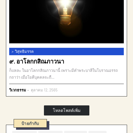
>
วิสุทธิมรรค
๙. อาโลกกสิณภาวนา
ก็แหละ ในอาโลกกสิณภาวนานี้ เพราะมีคำพระบาลีในโบราณอรรถ
กถาว่า เมื่อโยคีบุคคลจะถื…
วิเวกธรรม
ตุลาคม 12, 2565
โหลดโพสต์เพิ่ม
ป้ายกำกับ