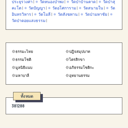
ประยุรวงศา
|
🔅 วัดหนองป่าพง
|
🔅 วัดป่าบ้านตาด
|
🔅 วัดป่าสุ
คะโต
|
🔅 วัดปัญญา
|
🔅 วัดอโศการาม
|
🔅 วัดสนามใน
|
🔅 วัด
อินทรวิหาร
|
🔅 วัดโมลี
|
🔅 วัดสังฆทาน
|
🔅 วัดป่ามหาชัย
|
🔅
วัดป่าดอยแสงธรรม
|
💠ธรรมะไทย
💠ปฎิจสมุปบาท
💠ธรรมโชติ
💠ไตรสิกขา
💠มูลนิธิแนบ
💠อภิธรรมโชติกะ
💠มหาบาลี
💠อุทยานธรรม
ทั้งหมด
3
8
1
2
8
8