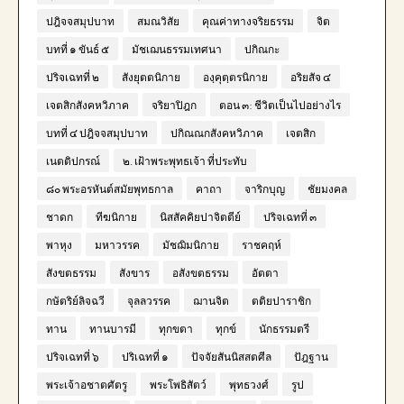
ปฎิจจสมุปบาท
สมณวิสัย
คุณค่าทางจริยธรรม
จิต
บทที่ ๑ ขันธ์ ๕
มัชเฌนธรรมเทศนา
ปกิณกะ
ปริจเฉทที่ ๒
สังยุตตนิกาย
องฺคุตฺตรนิกาย
อริยสัจ ๔
เจตสิกสังคหวิภาค
จริยาปิฎก
ตอน ๓: ชีวิตเป็นไปอย่างไร
บทที่ ๔ ปฎิจจสมุปบาท
ปกิณณกสังคหวิภาค
เจตสิก
เนตติปกรณ์
๒. เฝ้าพระพุทธเจ้า ที่ประทับ
๘๐ พระอรหันต์สมัยพุทธกาล
คาถา
จาริกบุญ
ชัยมงคล
ชาดก
ทีฆนิกาย
นิสสัคคิยปาจิตตีย์
ปริจเฉทที่ ๓
พาหุง
มหาวรรค
มัชฌิมนิกาย
ราชคฤห์
สังขตธรรม
สังขาร
อสังขตธรรม
อัตตา
กษัตริย์ลิจฉวี
จุลลวรรค
ฌานจิต
ตติยปาราชิก
ทาน
ทานบารมี
ทุกขตา
ทุกข์
นักธรรมตรี
ปริจเฉทที่ ๖
ปริเฉทที่ ๑
ปัจจัยสันนิสสตศีล
ปัฎฐาน
พระเจ้าอชาตศัตรู
พระโพธิสัตว์
พุทธวงศ์
รูป