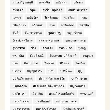
หมวดที่ ๖ ภพภูมิ
อกุศลจิต
อนัตตตา
อนัตตา
อนิจจตา
อสุภะ
อาชีวปรสุทธิศีล
อินทรียสังวรศีล
เวทนา
เสขิยวัตร
ไตรลักษณ์
กถาวัตถุ
กรรม
กสิณสีขาว
กสิณแสง
กาม
กาลิกบัพพ์
กุศลจิต
ขันติ
ขันธวารวรรค
ขุททกปาฐ
จตุกฺกนิปาต
จิตตสังคหวิภาค
จุลลวรรค ภาค ๑
จุลลวรรค ภาค ๒
จูฬนิทเทส
ชีวิต
ถุลลัจจัย
ทสกนิปาต
ทุกกฏ
ทุพภาสิต
ธัมมสังคณี
ธัมมเทสนาปฎิสังยุตต์
ธาตุกถา
นรก
นิทานวรรค
นิพพาน
นิรัตตา
นีลกสิณ
บริวาร
บัญญัติธรรม
บาป
บารมี ๑๐
บุญ
ปฏิสัมภิทามรรค
ปฐมเหตุโลกและชีวิต
ปรมัตถธรรม
ปรมัตถสัจจ
ปัจจเวกขณวิธี ๔ ประการ
ปัญจกนิปาต
ปาฏิกวรรค
ปีตกสิณ
พระอภิธรรมเบื้องต้น
พุทธานุสติ
มรรคมีองค์ ๘
มหานิทเทส
มหาวรรค ภาค ๒
มหาวารวรรค
มหาวิภังค์ ภาค ๒
มัชฌิมปัณณาสก์