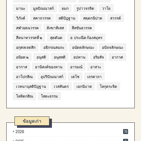
มานะ
มูลปัณณาสก์
ยมก
รูปาวจรจิต
วาโย
วิภังค์
สคาถวรรค
สติปัฎฐาน
สตฺตกนิปาต
สวรรค์
สฬายตนวรรค
สังฆาทิเสส
สีลขันธวรรค
สีหนาทวรรคที่ ๒
สุตตันต
อ. ประณีต ก้องสมุทร
อกุศลเจตสิก
อธิกรณสมถะ
อนัตตลักษณะ
อนิจจลักษณะ
อนิยต ๒
อนุสติ
อนุสสติ
อปทาน
อริยสัจ
อากาศ
อากาส
อานิสงค์ของทาน
อารมณ์
อาสวะ
อาโปกสิณ
อุปริปัณณาสก์
เตโช
เถรคาถา
เวทนานุสติปัฎฐาน
เวสสันดร
เอกนิบาต
โลกุตระจิต
โลหิตกสิณ
โสตะธรรม
ข้อมูลเก่า
2026
76