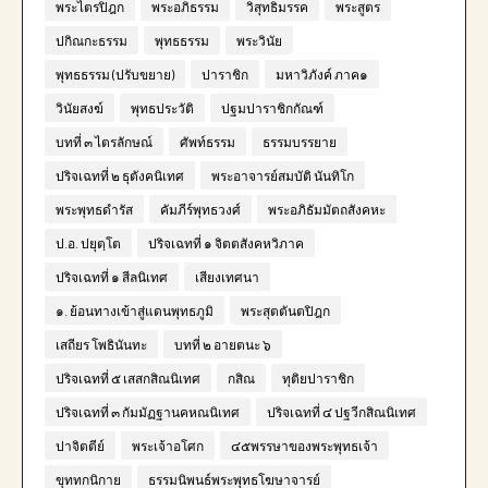
พระไตรปิฎก
พระอภิธรรม
วิสุทธิมรรค
พระสูตร
ปกิณกะธรรม
พุทธธรรม
พระวินัย
พุทธธรรม (ปรับขยาย)
ปาราชิก
มหาวิภังค์ ภาค๑
วินัยสงฆ์
พุทธประวัติ
ปฐมปาราชิกกัณฑ์
บทที่ ๓ ไตรลักษณ์
ศัพท์ธรรม
ธรรมบรรยาย
ปริจเฉทที่ ๒ ธุตังคนิเทศ
พระอาจารย์สมบัติ นันทิโก
พระพุทธดำรัส
คัมภีร์พุทธวงศ์
พระอภิธัมมัตถสังคหะ
ป.อ. ปยุตฺโต
ปริจเฉทที่ ๑ จิตตสังคหวิภาค
ปริจเฉทที่ ๑ สีลนิเทศ
เสียงเทศนา
๑. ย้อนทางเข้าสู่แดนพุทธภูมิ
พระสุตตันตปิฎก
เสถียร โพธินันทะ
บทที่ ๒ อายตนะ ๖
ปริจเฉทที่ ๕ เสสกสิณนิเทศ
กสิณ
ทุติยปาราชิก
ปริจเฉทที่ ๓ กัมมัฏฐานคหณนิเทศ
ปริจเฉทที่ ๔ ปฐวีกสิณนิเทศ
ปาจิตตีย์
พระเจ้าอโศก
๔๕พรรษาของพระพุทธเจ้า
ขุททกนิกาย
ธรรมนิพนธ์พระพุทธโฆษาจารย์