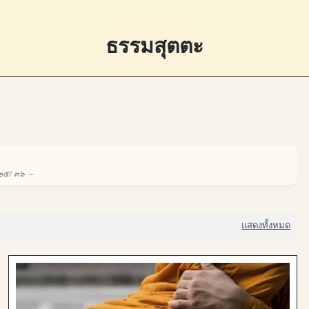
ธรรมสุตตะ
. ๒๕/ ๓๖. —
แสดงทั้งหมด