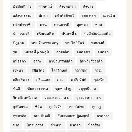
มัชฌิมนิกาย
ราชคฤห์
สังขตธรรม
สังขาร
อสังขตธรรม
อัตตา
กษัตริย์ลิจฉวี
จุลลวรรค
ฌานจิต
ตติยปาราชิก
ทาน
ทานบารมี
ทุกขตา
ทุกข์
นักธรรมตรี
ปริจเฉทที่ ๖
ปริเฉทที่ ๑
ปัจจัยสันนิสสตศีล
ปัฎฐาน
พระเจ้าอชาตศัตรู
พระโพธิสัตว์
พุทธวงศ์
รูป
หมวดที่ ๖ ภพภูมิ
อกุศลจิต
อนัตตตา
อนัตตา
อนิจจตา
อสุภะ
อาชีวปรสุทธิศีล
อินทรียสังวรศีล
เวทนา
เสขิยวัตร
ไตรลักษณ์
กถาวัตถุ
กรรม
กสิณสีขาว
กสิณแสง
กาม
กาลิกบัพพ์
กุศลจิต
ขันติ
ขันธวารวรรค
ขุททกปาฐ
จตุกฺกนิปาต
จิตตสังคหวิภาค
จุลลวรรค ภาค ๑
จุลลวรรค ภาค ๒
จูฬนิทเทส
ชีวิต
ถุลลัจจัย
ทสกนิปาต
ทุกกฏ
ทุพภาสิต
ธัมมสังคณี
ธัมมเทสนาปฎิสังยุตต์
ธาตุกถา
นรก
นิทานวรรค
นิพพาน
นิรัตตา
นีลกสิณ