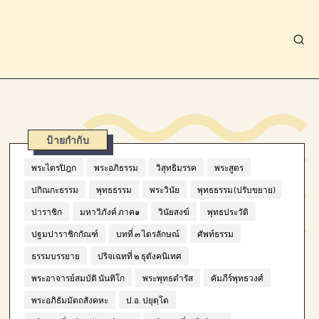
ป้ายกำกับ
พระไตรปิฎก
พระอภิธรรม
วิสุทธิมรรค
พระสูตร
ปกิณกะธรรม
พุทธธรรม
พระวินัย
พุทธธรรม (ปรับขยาย)
ปาราชิก
มหาวิภังค์ ภาค๑
วินัยสงฆ์
พุทธประวัติ
ปฐมปาราชิกกัณฑ์
บทที่ ๓ ไตรลักษณ์
ศัพท์ธรรม
ธรรมบรรยาย
ปริจเฉทที่ ๒ ธุตังคนิเทศ
พระอาจารย์สมบัติ นันทิโก
พระพุทธดำรัส
คัมภีร์พุทธวงศ์
พระอภิธัมมัตถสังคหะ
ป.อ. ปยุตฺโต