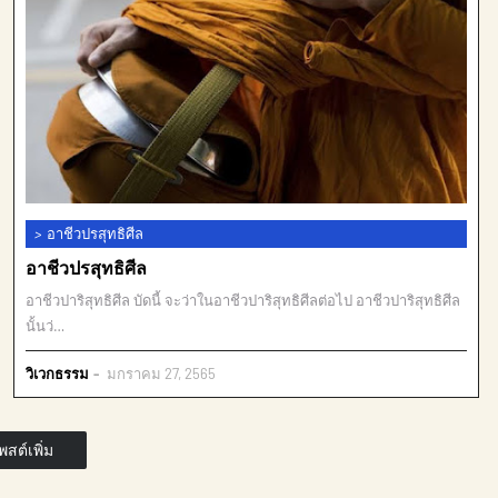
>
อาชีวปรสุทธิศีล
อาชีวปรสุทธิศีล
อาชีวปาริสุทธิศีล บัดนี้ จะว่าในอาชีวปาริสุทธิศีลต่อไป อาชีวปาริสุทธิศีล
นั้นว่…
วิเวกธรรม
มกราคม 27, 2565
สต์เพิ่ม