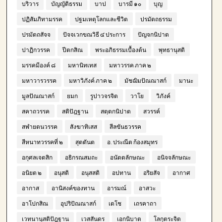
บริวาร
บัญญัติธรรม
บาป
บารมี ๑๐
บุญ
ปฏิสัมภิทามรรค
ปฐมเหตุโลกและชีวิต
ปรมัตถธรรม
ปรมัตถสัจจ
ปัจจเวกขณวิธี ๔ ประการ
ปัญจกนิปาต
ปาฏิกวรรค
ปีตกสิณ
พระอภิธรรมเบื้องต้น
พุทธานุสติ
มรรคมีองค์ ๘
มหานิทเทส
มหาวรรค ภาค ๒
มหาวารวรรค
มหาวิภังค์ ภาค ๒
มัชฌิมปัณณาสก์
มานะ
มูลปัณณาสก์
ยมก
รูปาวจรจิต
วาโย
วิภังค์
สคาถวรรค
สติปัฎฐาน
สตฺตกนิปาต
สวรรค์
สฬายตนวรรค
สังฆาทิเสส
สีลขันธวรรค
สีหนาทวรรคที่ ๒
สุตตันต
อ. ประณีต ก้องสมุทร
อกุศลเจตสิก
อธิกรณสมถะ
อนัตตลักษณะ
อนิจจลักษณะ
อนิยต ๒
อนุสติ
อนุสสติ
อปทาน
อริยสัจ
อากาศ
อากาส
อานิสงค์ของทาน
อารมณ์
อาสวะ
อาโปกสิณ
อุปริปัณณาสก์
เตโช
เถรคาถา
เวทนานุสติปัฎฐาน
เวสสันดร
เอกนิบาต
โลกุตระจิต