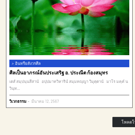
>
อินทรียสังวรศีล
ศีลเป็นอาภรณ์อันประเสริฐ อ. ประณีต ก้องสมุทร
เตสํ สมฺปนฺนสีสานํ อปฺปมาทวิหารินํ สมฺมทญฺญา วิมุตฺตานํ มาโร มคฺคํ น
วินฺท…
วิเวกธรรม
มีนาคม 12, 2567
โหลดโพ