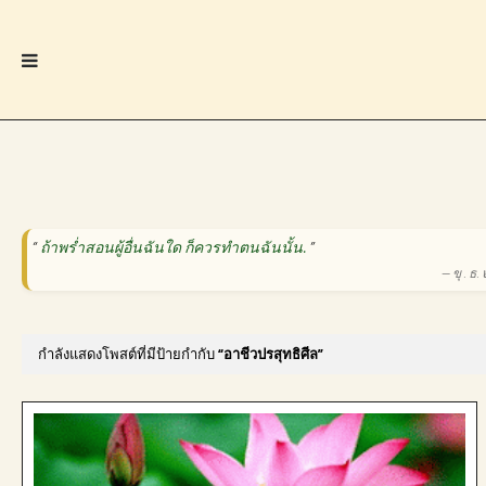
“
ถ้าพร่ำสอนผู้อื่นฉันใด ก็ควรทำตนฉันนั้น.
”
— ขุ . ธ
กำลังแสดงโพสต์ที่มีป้ายกำกับ
อาชีวปรสุทธิศีล