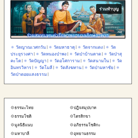
ร่วมทำบุญ
🔅 วัดญาณเวศกวัน
|
🔅 วัดมหาธาตุ
|
🔅 วัดจากแดง
|
🔅 วัด
ประยุรวงศา
|
🔅 วัดหนองป่าพง
|
🔅 วัดป่าบ้านตาด
|
🔅 วัดป่าสุ
คะโต
|
🔅 วัดปัญญา
|
🔅 วัดอโศการาม
|
🔅 วัดสนามใน
|
🔅 วัด
อินทรวิหาร
|
🔅 วัดโมลี
|
🔅 วัดสังฆทาน
|
🔅 วัดป่ามหาชัย
|
🔅
วัดป่าดอยแสงธรรม
|
💠ธรรมะไทย
💠ปฎิจสมุปบาท
💠ธรรมโชติ
💠ไตรสิกขา
💠มูลนิธิแนบ
💠อภิธรรมโชติกะ
💠มหาบาลี
💠อุทยานธรรม