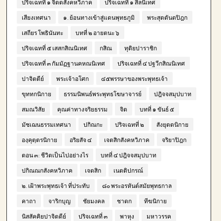
ปริจเฉทที่ ๑ จิตตสังคหวิภาค
ปริจเฉทที่ ๑ สีลนิเทศ
เสียงเทศนา
๑. ย้อนทางเข้าสู่แดนพุทธภูมิ
พระสุตตันตปิฎก
เสถียร โพธินันทะ
บทที่ ๒ อายตนะ ๖
ปริจเฉทที่ ๕ เสสกสิณนิเทศ
กสิณ
ทุติยปาราชิก
ปริจเฉทที่ ๓ กัมมัฏฐานคหณนิเทศ
ปริจเฉทที่ ๔ ปฐวีกสิณนิเทศ
ปาจิตตีย์
พระเจ้าอโศก
๔๕พรรษาของพระพุทธเจ้า
ขุททกนิกาย
ธรรมนิพนธ์พระพุทธโฆษาจารย์
ปฎิจจสมุปบาท
สมณวิสัย
คุณค่าทางจริยธรรม
จิต
บทที่ ๑ ขันธ์ ๕
มัชเฌนธรรมเทศนา
ปกิณกะ
ปริจเฉทที่ ๒
สังยุตตนิกาย
องฺคุตฺตรนิกาย
อริยสัจ ๔
เจตสิกสังคหวิภาค
จริยาปิฎก
ตอน ๓: ชีวิตเป็นไปอย่างไร
บทที่ ๔ ปฎิจจสมุปบาท
ปกิณณกสังคหวิภาค
เจตสิก
เนตติปกรณ์
๒. เฝ้าพระพุทธเจ้า ที่ประทับ
๘๐ พระอรหันต์สมัยพุทธกาล
คาถา
จาริกบุญ
ชัยมงคล
ชาดก
ทีฆนิกาย
นิสสัคคิยปาจิตตีย์
ปริจเฉทที่ ๓
พาหุง
มหาวรรค