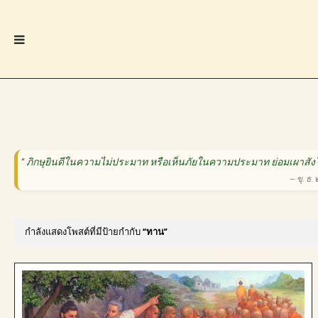
“
ภิกษุยินดีในความไม่ประมาท หรือเห็นภัยในความประมาท ย่อมเผาสังโ
— ขุ. ธ.
กำลังแสดงโพสต์ที่มีป้ายกำกับ
ทาน