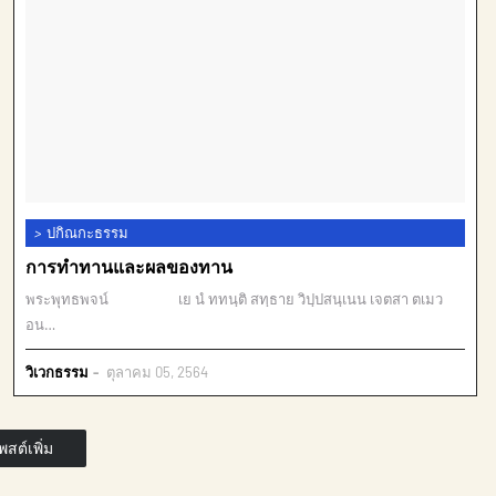
>
ปกิณกะธรรม
การทำทานและผลของทาน
พระพุทธพจน์ เย นํ ททนฺติ สทฺธาย วิปฺปสนฺเนน เจตสา ตเมว
อน…
วิเวกธรรม
ตุลาคม 05, 2564
สต์เพิ่ม