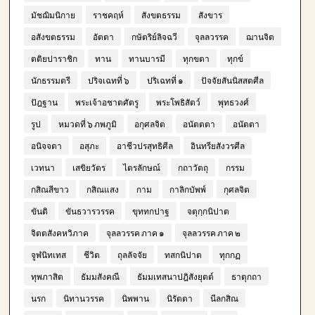
มัชฌิมนิกาย
ราชคฤห์
สังขตธรรม
สังขาร
อสังขตธรรม
อัตตา
กษัตริย์ลิจฉวี
จุลลวรรค
ฌานจิต
ตติยปาราชิก
ทาน
ทานบารมี
ทุกขตา
ทุกข์
นักธรรมตรี
ปริจเฉทที่ ๖
ปริเฉทที่ ๑
ปัจจัยสันนิสสตศีล
ปัฎฐาน
พระเจ้าอชาตศัตรู
พระโพธิสัตว์
พุทธวงศ์
รูป
หมวดที่ ๖ ภพภูมิ
อกุศลจิต
อนัตตตา
อนัตตา
อนิจจตา
อสุภะ
อาชีวปรสุทธิศีล
อินทรียสังวรศีล
เวทนา
เสขิยวัตร
ไตรลักษณ์
กถาวัตถุ
กรรม
กสิณสีขาว
กสิณแสง
กาม
กาลิกบัพพ์
กุศลจิต
ขันติ
ขันธวารวรรค
ขุททกปาฐ
จตุกฺกนิปาต
จิตตสังคหวิภาค
จุลลวรรค ภาค ๑
จุลลวรรค ภาค ๒
จูฬนิทเทส
ชีวิต
ถุลลัจจัย
ทสกนิปาต
ทุกกฏ
ทุพภาสิต
ธัมมสังคณี
ธัมมเทสนาปฎิสังยุตต์
ธาตุกถา
นรก
นิทานวรรค
นิพพาน
นิรัตตา
นีลกสิณ