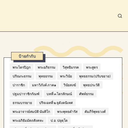
ป้ายกำกับ
พระไตรปิฎก
พระอภิธรรม
วิสุทธิมรรค
พระสูตร
ปกิณกะธรรม
พุทธธรรม
พระวินัย
พุทธธรรม (ปรับขยาย)
ปาราชิก
มหาวิภังค์ ภาค๑
วินัยสงฆ์
พุทธประวัติ
ปฐมปาราชิกกัณฑ์
บทที่ ๓ ไตรลักษณ์
ศัพท์ธรรม
ธรรมบรรยาย
ปริจเฉทที่ ๒ ธุตังคนิเทศ
พระอาจารย์สมบัติ นันทิโก
พระพุทธดำรัส
คัมภีร์พุทธวงศ์
พระอภิธัมมัตถสังคหะ
ป.อ. ปยุตฺโต