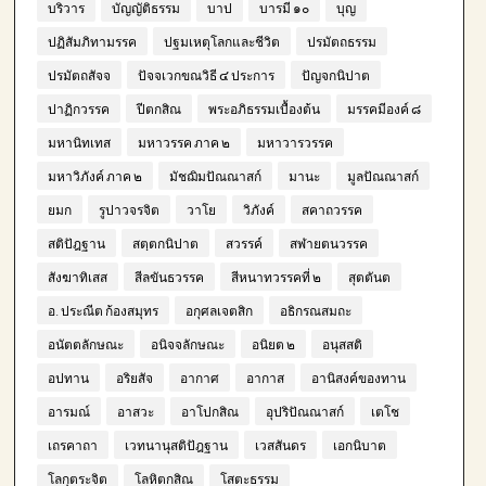
บริวาร
บัญญัติธรรม
บาป
บารมี ๑๐
บุญ
ปฏิสัมภิทามรรค
ปฐมเหตุโลกและชีวิต
ปรมัตถธรรม
ปรมัตถสัจจ
ปัจจเวกขณวิธี ๔ ประการ
ปัญจกนิปาต
ปาฏิกวรรค
ปีตกสิณ
พระอภิธรรมเบื้องต้น
มรรคมีองค์ ๘
มหานิทเทส
มหาวรรค ภาค ๒
มหาวารวรรค
มหาวิภังค์ ภาค ๒
มัชฌิมปัณณาสก์
มานะ
มูลปัณณาสก์
ยมก
รูปาวจรจิต
วาโย
วิภังค์
สคาถวรรค
สติปัฎฐาน
สตฺตกนิปาต
สวรรค์
สฬายตนวรรค
สังฆาทิเสส
สีลขันธวรรค
สีหนาทวรรคที่ ๒
สุตตันต
อ. ประณีต ก้องสมุทร
อกุศลเจตสิก
อธิกรณสมถะ
อนัตตลักษณะ
อนิจจลักษณะ
อนิยต ๒
อนุสสติ
อปทาน
อริยสัจ
อากาศ
อากาส
อานิสงค์ของทาน
อารมณ์
อาสวะ
อาโปกสิณ
อุปริปัณณาสก์
เตโช
เถรคาถา
เวทนานุสติปัฎฐาน
เวสสันดร
เอกนิบาต
โลกุตระจิต
โลหิตกสิณ
โสตะธรรม