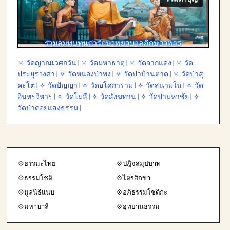
🔅 วัดญาณเวศกวัน
|
🔅 วัดมหาธาตุ
|
🔅 วัดจากแดง
|
🔅 วัด
ประยุรวงศา
|
🔅 วัดหนองป่าพง
|
🔅 วัดป่าบ้านตาด
|
🔅 วัดป่าสุ
คะโต
|
🔅 วัดปัญญา
|
🔅 วัดอโศการาม
|
🔅 วัดสนามใน
|
🔅 วัด
อินทรวิหาร
|
🔅 วัดโมลี
|
🔅 วัดสังฆทาน
|
🔅 วัดป่ามหาชัย
|
🔅
วัดป่าดอยแสงธรรม
|
💠ธรรมะไทย
💠ปฎิจสมุปบาท
💠ธรรมโชติ
💠ไตรสิกขา
💠มูลนิธิแนบ
💠อภิธรรมโชติกะ
💠มหาบาลี
💠อุทยานธรรม