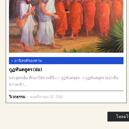
>
อานิสงค์ของทาน
กูฏทันตสูตร (ย่อ)
พระสูตรเต็ม ศึกษาได้จากที่นี่ 👉 กูฎทันตสูตร 🔅กูฏทันตสูตร (ย่อ) เพื่อ
ความเข้า…
วิเวกธรรม
พฤศจิกายน 03, 2565
โหลดโพ