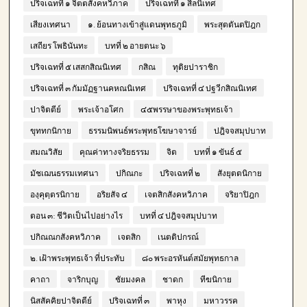
ปริจเฉทที่ ๑ จิตตสังคหวิภาค
ปริจเฉทที่ ๑ สีลนิเทศ
เสียงเทศนา
๑. ย้อนทางเข้าสู่แดนพุทธภูมิ
พระสุตตันตปิฎก
เสถียร โพธินันทะ
บทที่ ๒ อายตนะ ๖
ปริจเฉทที่ ๕ เสสกสิณนิเทศ
กสิณ
ทุติยปาราชิก
ปริจเฉทที่ ๓ กัมมัฏฐานคหณนิเทศ
ปริจเฉทที่ ๔ ปฐวีกสิณนิเทศ
ปาจิตตีย์
พระเจ้าอโศก
๔๕พรรษาของพระพุทธเจ้า
ขุททกนิกาย
ธรรมนิพนธ์พระพุทธโฆษาจารย์
ปฎิจจสมุปบาท
สมณวิสัย
คุณค่าทางจริยธรรม
จิต
บทที่ ๑ ขันธ์ ๕
มัชเฌนธรรมเทศนา
ปกิณกะ
ปริจเฉทที่ ๒
สังยุตตนิกาย
องฺคุตฺตรนิกาย
อริยสัจ ๔
เจตสิกสังคหวิภาค
จริยาปิฎก
ตอน ๓: ชีวิตเป็นไปอย่างไร
บทที่ ๔ ปฎิจจสมุปบาท
ปกิณณกสังคหวิภาค
เจตสิก
เนตติปกรณ์
๒. เฝ้าพระพุทธเจ้า ที่ประทับ
๘๐ พระอรหันต์สมัยพุทธกาล
คาถา
จาริกบุญ
ชัยมงคล
ชาดก
ทีฆนิกาย
นิสสัคคิยปาจิตตีย์
ปริจเฉทที่ ๓
พาหุง
มหาวรรค