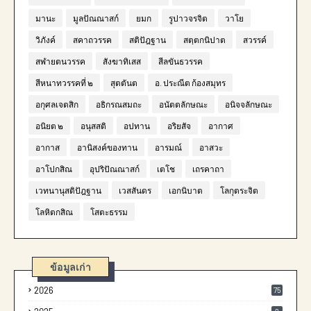
มานะ
มูลปัณณาสก์
ยมก
รูปาวจรจิต
วาโย
วิภังค์
สคาถวรรค
สติปัฎฐาน
สตฺตกนิปาต
สวรรค์
สฬายตนวรรค
สังฆาทิเสส
สีลขันธวรรค
สีหนาทวรรคที่ ๒
สุตตันต
อ. ประณีต ก้องสมุทร
อกุศลเจตสิก
อธิกรณสมถะ
อนัตตลักษณะ
อนิจจลักษณะ
อนิยต ๒
อนุสสติ
อปทาน
อริยสัจ
อากาศ
อากาส
อานิสงค์ของทาน
อารมณ์
อาสวะ
อาโปกสิณ
อุปริปัณณาสก์
เตโช
เถรคาถา
เวทนานุสติปัฎฐาน
เวสสันดร
เอกนิบาต
โลกุตระจิต
โลหิตกสิณ
โสตะธรรม
ข้อมูลเก่า
2026
75