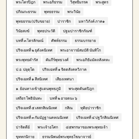
พระไตรปิฎก
พระอภิธรรม
วิสุทธิมรรค
พระสูตร
ปกิณกะธรรม
พุทธธรรม
พระวินัย
พุทธธรรม (ปรับขยาย)
ปาราชิก
มหาวิภังค์ ภาค๑
วินัยสงฆ์
พุทธประวัติ
ปฐมปาราชิกกัณฑ์
บทที่ ๓ ไตรลักษณ์
ศัพท์ธรรม
ธรรมบรรยาย
ปริจเฉทที่ ๒ ธุตังคนิเทศ
พระอาจารย์สมบัติ นันทิโก
พระพุทธดำรัส
คัมภีร์พุทธวงศ์
พระอภิธัมมัตถสังคหะ
ป.อ. ปยุตฺโต
ปริจเฉทที่ ๑ จิตตสังคหวิภาค
ปริจเฉทที่ ๑ สีลนิเทศ
เสียงเทศนา
๑. ย้อนทางเข้าสู่แดนพุทธภูมิ
พระสุตตันตปิฎก
เสถียร โพธินันทะ
บทที่ ๒ อายตนะ ๖
ปริจเฉทที่ ๕ เสสกสิณนิเทศ
กสิณ
ทุติยปาราชิก
ปริจเฉทที่ ๓ กัมมัฏฐานคหณนิเทศ
ปริจเฉทที่ ๔ ปฐวีกสิณนิเทศ
ปาจิตตีย์
พระเจ้าอโศก
๔๕พรรษาของพระพุทธเจ้า
ขุททกนิกาย
ธรรมนิพนธ์พระพุทธโฆษาจารย์