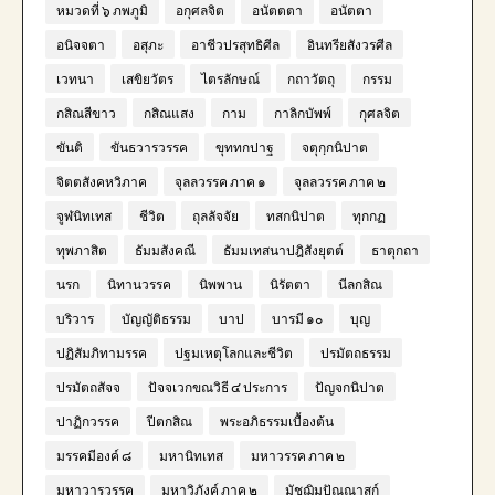
หมวดที่ ๖ ภพภูมิ
อกุศลจิต
อนัตตตา
อนัตตา
อนิจจตา
อสุภะ
อาชีวปรสุทธิศีล
อินทรียสังวรศีล
เวทนา
เสขิยวัตร
ไตรลักษณ์
กถาวัตถุ
กรรม
กสิณสีขาว
กสิณแสง
กาม
กาลิกบัพพ์
กุศลจิต
ขันติ
ขันธวารวรรค
ขุททกปาฐ
จตุกฺกนิปาต
จิตตสังคหวิภาค
จุลลวรรค ภาค ๑
จุลลวรรค ภาค ๒
จูฬนิทเทส
ชีวิต
ถุลลัจจัย
ทสกนิปาต
ทุกกฏ
ทุพภาสิต
ธัมมสังคณี
ธัมมเทสนาปฎิสังยุตต์
ธาตุกถา
นรก
นิทานวรรค
นิพพาน
นิรัตตา
นีลกสิณ
บริวาร
บัญญัติธรรม
บาป
บารมี ๑๐
บุญ
ปฏิสัมภิทามรรค
ปฐมเหตุโลกและชีวิต
ปรมัตถธรรม
ปรมัตถสัจจ
ปัจจเวกขณวิธี ๔ ประการ
ปัญจกนิปาต
ปาฏิกวรรค
ปีตกสิณ
พระอภิธรรมเบื้องต้น
มรรคมีองค์ ๘
มหานิทเทส
มหาวรรค ภาค ๒
มหาวารวรรค
มหาวิภังค์ ภาค ๒
มัชฌิมปัณณาสก์