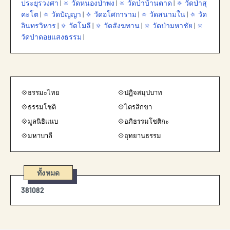
ประยุรวงศา
|
🔅 วัดหนองป่าพง
|
🔅 วัดป่าบ้านตาด
|
🔅 วัดป่าสุ
คะโต
|
🔅 วัดปัญญา
|
🔅 วัดอโศการาม
|
🔅 วัดสนามใน
|
🔅 วัด
อินทรวิหาร
|
🔅 วัดโมลี
|
🔅 วัดสังฆทาน
|
🔅 วัดป่ามหาชัย
|
🔅
วัดป่าดอยแสงธรรม
|
💠ธรรมะไทย
💠ปฎิจสมุปบาท
💠ธรรมโชติ
💠ไตรสิกขา
💠มูลนิธิแนบ
💠อภิธรรมโชติกะ
💠มหาบาลี
💠อุทยานธรรม
ทั้งหมด
3
8
1
0
8
2