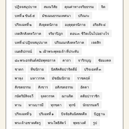
ปฎิจจสมุปบาท
สมณวิสัย
คุณค่าทางจริยธรรม
จิต
บทที่ ๑ ขันธ์ ๕
มัชเฌนธรรมเทศนา
ปกิณกะ
ปริจเฉทที่ ๒
สังยุตตนิกาย
องฺคุตฺตรนิกาย
อริยสัจ ๔
เจตสิกสังคหวิภาค
จริยาปิฎก
ตอน ๓: ชีวิตเป็นไปอย่างไร
บทที่ ๔ ปฎิจจสมุปบาท
ปกิณณกสังคหวิภาค
เจตสิก
เนตติปกรณ์
๒. เฝ้าพระพุทธเจ้า ที่ประทับ
๘๐ พระอรหันต์สมัยพุทธกาล
คาถา
จาริกบุญ
ชัยมงคล
ชาดก
ทีฆนิกาย
นิสสัคคิยปาจิตตีย์
ปริจเฉทที่ ๓
พาหุง
มหาวรรค
มัชฌิมนิกาย
ราชคฤห์
สังขตธรรม
สังขาร
อสังขตธรรม
อัตตา
กษัตริย์ลิจฉวี
จุลลวรรค
ฌานจิต
ตติยปาราชิก
ทาน
ทานบารมี
ทุกขตา
ทุกข์
นักธรรมตรี
ปริจเฉทที่ ๖
ปริเฉทที่ ๑
ปัจจัยสันนิสสตศีล
ปัฎฐาน
พระเจ้าอชาตศัตรู
พระโพธิสัตว์
พุทธวงศ์
รูป