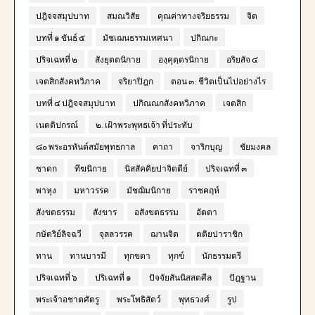
ปฎิจจสมุปบาท
สมณวิสัย
คุณค่าทางจริยธรรม
จิต
บทที่ ๑ ขันธ์ ๕
มัชเฌนธรรมเทศนา
ปกิณกะ
ปริจเฉทที่ ๒
สังยุตตนิกาย
องฺคุตฺตรนิกาย
อริยสัจ ๔
เจตสิกสังคหวิภาค
จริยาปิฎก
ตอน ๓: ชีวิตเป็นไปอย่างไร
บทที่ ๔ ปฎิจจสมุปบาท
ปกิณณกสังคหวิภาค
เจตสิก
เนตติปกรณ์
๒. เฝ้าพระพุทธเจ้า ที่ประทับ
๘๐ พระอรหันต์สมัยพุทธกาล
คาถา
จาริกบุญ
ชัยมงคล
ชาดก
ทีฆนิกาย
นิสสัคคิยปาจิตตีย์
ปริจเฉทที่ ๓
พาหุง
มหาวรรค
มัชฌิมนิกาย
ราชคฤห์
สังขตธรรม
สังขาร
อสังขตธรรม
อัตตา
กษัตริย์ลิจฉวี
จุลลวรรค
ฌานจิต
ตติยปาราชิก
ทาน
ทานบารมี
ทุกขตา
ทุกข์
นักธรรมตรี
ปริจเฉทที่ ๖
ปริเฉทที่ ๑
ปัจจัยสันนิสสตศีล
ปัฎฐาน
พระเจ้าอชาตศัตรู
พระโพธิสัตว์
พุทธวงศ์
รูป