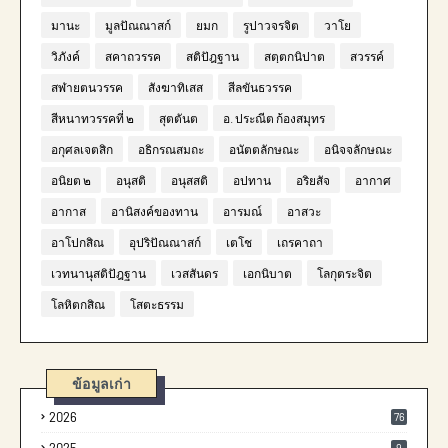
มานะ
มูลปัณณาสก์
ยมก
รูปาวจรจิต
วาโย
วิภังค์
สคาถวรรค
สติปัฎฐาน
สตฺตกนิปาต
สวรรค์
สฬายตนวรรค
สังฆาทิเสส
สีลขันธวรรค
สีหนาทวรรคที่ ๒
สุตตันต
อ. ประณีต ก้องสมุทร
อกุศลเจตสิก
อธิกรณสมถะ
อนัตตลักษณะ
อนิจจลักษณะ
อนิยต ๒
อนุสติ
อนุสสติ
อปทาน
อริยสัจ
อากาศ
อากาส
อานิสงค์ของทาน
อารมณ์
อาสวะ
อาโปกสิณ
อุปริปัณณาสก์
เตโช
เถรคาถา
เวทนานุสติปัฎฐาน
เวสสันดร
เอกนิบาต
โลกุตระจิต
โลหิตกสิณ
โสตะธรรม
ข้อมูลเก่า
2026
76
9