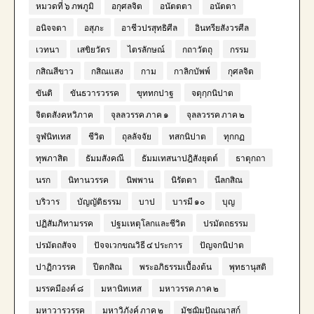
หมวดที่ ๖ ภพภูมิ
อกุศลจิต
อนัตตตา
อนัตตา
อนิจจตา
อสุภะ
อาชีวปรสุทธิศีล
อินทรียสังวรศีล
เวทนา
เสขิยวัตร
ไตรลักษณ์
กถาวัตถุ
กรรม
กสิณสีขาว
กสิณแสง
กาม
กาลิกบัพพ์
กุศลจิต
ขันติ
ขันธวารวรรค
ขุททกปาฐ
จตุกฺกนิปาต
จิตตสังคหวิภาค
จุลลวรรค ภาค ๑
จุลลวรรค ภาค ๒
จูฬนิทเทส
ชีวิต
ถุลลัจจัย
ทสกนิปาต
ทุกกฏ
ทุพภาสิต
ธัมมสังคณี
ธัมมเทสนาปฎิสังยุตต์
ธาตุกถา
นรก
นิทานวรรค
นิพพาน
นิรัตตา
นีลกสิณ
บริวาร
บัญญัติธรรม
บาป
บารมี ๑๐
บุญ
ปฏิสัมภิทามรรค
ปฐมเหตุโลกและชีวิต
ปรมัตถธรรม
ปรมัตถสัจจ
ปัจจเวกขณวิธี ๔ ประการ
ปัญจกนิปาต
ปาฏิกวรรค
ปีตกสิณ
พระอภิธรรมเบื้องต้น
พุทธานุสติ
มรรคมีองค์ ๘
มหานิทเทส
มหาวรรค ภาค ๒
มหาวารวรรค
มหาวิภังค์ ภาค ๒
มัชฌิมปัณณาสก์