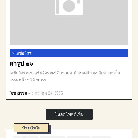
>
เสขิยวัตร
สารูป ๒๖
เสขิยวัตร ๗๕ เสขิยวัตร ๗๕ สิกขาบท กำหนดนับ ๑๐ สิกขาบทเป็น
วรรคหนึ่ง ๆ ได้ ๗ วรร…
วิเวกธรรม
มกราคม 24, 2565
โหลดโพสต์เพิ่ม
ป้ายกำกับ