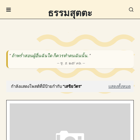
ธรรมสุตตะ
“
ถ้าพร่ำสอนผู้อื่นฉันใด ก็ควรทำตนฉันนั้น.
”
— ขุ . ธ. ๒๕/ ๓๖. —
กำลังแสดงโพสต์ที่มีป้ายกำกับ
เสขิยวัตร
แสดงทั้งหมด