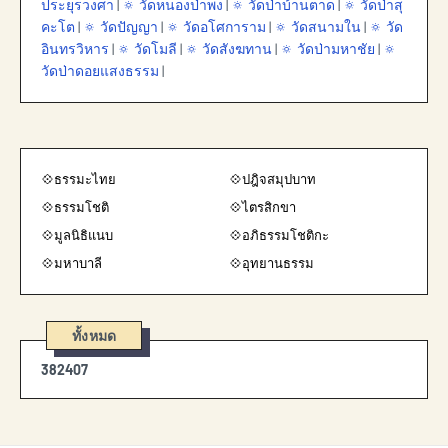
ประยุรวงศา
|
🔅 วัดหนองป่าพง
|
🔅 วัดป่าบ้านตาด
|
🔅 วัดป่าสุ
คะโต
|
🔅 วัดปัญญา
|
🔅 วัดอโศการาม
|
🔅 วัดสนามใน
|
🔅 วัด
อินทรวิหาร
|
🔅 วัดโมลี
|
🔅 วัดสังฆทาน
|
🔅 วัดป่ามหาชัย
|
🔅
วัดป่าดอยแสงธรรม
|
💠ธรรมะไทย
💠ปฎิจสมุปบาท
💠ธรรมโชติ
💠ไตรสิกขา
💠มูลนิธิแนบ
💠อภิธรรมโชติกะ
💠มหาบาลี
💠อุทยานธรรม
ทั้งหมด
3
8
2
4
0
7