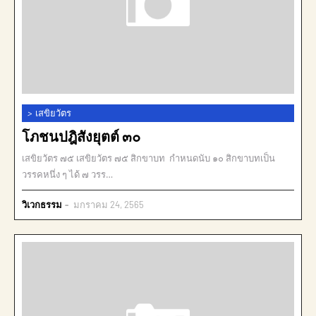
>
เสขิยวัตร
โภชนปฎิสังยุตต์ ๓๐
เสขิยวัตร ๗๕ เสขิยวัตร ๗๕ สิกขาบท กำหนดนับ ๑๐ สิกขาบทเป็น
วรรคหนึ่ง ๆ ได้ ๗ วรร…
วิเวกธรรม
มกราคม 24, 2565