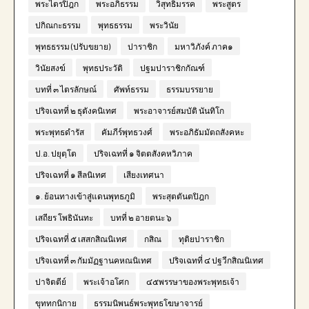
พระไตรปิฎก
พระอภิธรรม
วิสุทธิมรรค
พระสูตร
ปกิณกะธรรม
พุทธธรรม
พระวินัย
พุทธธรรม (ปรับขยาย)
ปาราชิก
มหาวิภังค์ ภาค๑
วินัยสงฆ์
พุทธประวัติ
ปฐมปาราชิกกัณฑ์
บทที่ ๓ ไตรลักษณ์
ศัพท์ธรรม
ธรรมบรรยาย
ปริจเฉทที่ ๒ ธุตังคนิเทศ
พระอาจารย์สมบัติ นันทิโก
พระพุทธดำรัส
คัมภีร์พุทธวงศ์
พระอภิธัมมัตถสังคหะ
ป.อ. ปยุตฺโต
ปริจเฉทที่ ๑ จิตตสังคหวิภาค
ปริจเฉทที่ ๑ สีลนิเทศ
เสียงเทศนา
๑. ย้อนทางเข้าสู่แดนพุทธภูมิ
พระสุตตันตปิฎก
เสถียร โพธินันทะ
บทที่ ๒ อายตนะ ๖
ปริจเฉทที่ ๕ เสสกสิณนิเทศ
กสิณ
ทุติยปาราชิก
ปริจเฉทที่ ๓ กัมมัฏฐานคหณนิเทศ
ปริจเฉทที่ ๔ ปฐวีกสิณนิเทศ
ปาจิตตีย์
พระเจ้าอโศก
๔๕พรรษาของพระพุทธเจ้า
ขุททกนิกาย
ธรรมนิพนธ์พระพุทธโฆษาจารย์