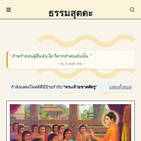
ธรรมสุตตะ
“
ถ้าพร่ำสอนผู้อื่นฉันใด ก็ควรทำตนฉันนั้น.
”
— ขุ . ธ. ๒๕/ ๓๖. —
กำลังแสดงโพสต์ที่มีป้ายกำกับ
พระเจ้าอชาตศัตรู
แสดงทั้งหมด