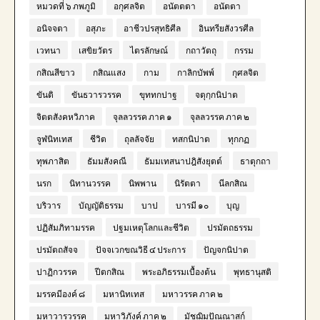
หมวดที่ ๖ ภพภูมิ
อกุศลจิต
อนัตตตา
อนัตตา
อนิจจตา
อสุภะ
อาชีวปรสุทธิศีล
อินทรียสังวรศีล
เวทนา
เสขิยวัตร
ไตรลักษณ์
กถาวัตถุ
กรรม
กสิณสีขาว
กสิณแสง
กาม
กาลิกบัพพ์
กุศลจิต
ขันติ
ขันธวารวรรค
ขุททกปาฐ
จตุกฺกนิปาต
จิตตสังคหวิภาค
จุลลวรรค ภาค ๑
จุลลวรรค ภาค ๒
จูฬนิทเทส
ชีวิต
ถุลลัจจัย
ทสกนิปาต
ทุกกฏ
ทุพภาสิต
ธัมมสังคณี
ธัมมเทสนาปฎิสังยุตต์
ธาตุกถา
นรก
นิทานวรรค
นิพพาน
นิรัตตา
นีลกสิณ
บริวาร
บัญญัติธรรม
บาป
บารมี ๑๐
บุญ
ปฏิสัมภิทามรรค
ปฐมเหตุโลกและชีวิต
ปรมัตถธรรม
ปรมัตถสัจจ
ปัจจเวกขณวิธี ๔ ประการ
ปัญจกนิปาต
ปาฏิกวรรค
ปีตกสิณ
พระอภิธรรมเบื้องต้น
พุทธานุสติ
มรรคมีองค์ ๘
มหานิทเทส
มหาวรรค ภาค ๒
มหาวารวรรค
มหาวิภังค์ ภาค ๒
มัชฌิมปัณณาสก์