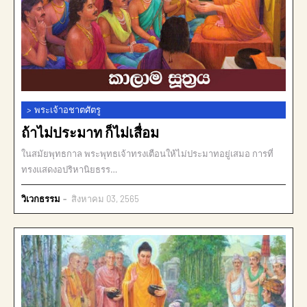
>
พระเจ้าอชาตศัตรู
ถ้าไม่ประมาท ก็ไม่เสื่อม
ในสมัยพุทธกาล พระพุทธเจ้าทรงเตือนให้ไม่ประมาทอยู่เสมอ การที่
ทรงแสดงอปริหานิยธรร…
วิเวกธรรม
สิงหาคม 03, 2565