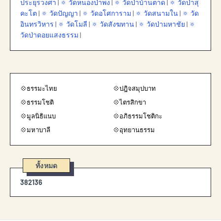
ประยุรวงศา
|
🔅 วัดหนองป่าพง
|
🔅 วัดป่าบ้านตาด
|
🔅 วัดป่าสุ
คะโต
|
🔅 วัดปัญญา
|
🔅 วัดอโศการาม
|
🔅 วัดสนามใน
|
🔅 วัด
อินทรวิหาร
|
🔅 วัดโมลี
|
🔅 วัดสังฆทาน
|
🔅 วัดป่ามหาชัย
|
🔅
วัดป่าดอยแสงธรรม
|
💠ธรรมะไทย
💠ปฎิจสมุปบาท
💠ธรรมโชติ
💠ไตรสิกขา
💠มูลนิธิแนบ
💠อภิธรรมโชติกะ
💠มหาบาลี
💠อุทยานธรรม
ทั้งหมด
3
8
2
1
3
6