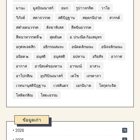
มานะ
มูลปัณณาสก์
ยมก
รูปาวจรจิต
วาโย
วิภังค์
สคาถวรรค
สติปัฎฐาน
สตฺตกนิปาต
สวรรค์
สฬายตนวรรค
สังฆาทิเสส
สีลขันธวรรค
สีหนาทวรรคที่ ๒
สุตตันต
อ. ประณีต ก้องสมุทร
อกุศลเจตสิก
อธิกรณสมถะ
อนัตตลักษณะ
อนิจจลักษณะ
อนิยต ๒
อนุสติ
อนุสสติ
อปทาน
อริยสัจ
อากาศ
อากาส
อานิสงค์ของทาน
อารมณ์
อาสวะ
อาโปกสิณ
อุปริปัณณาสก์
เตโช
เถรคาถา
เวทนานุสติปัฎฐาน
เวสสันดร
เอกนิบาต
โลกุตระจิต
โลหิตกสิณ
โสตะธรรม
ข้อมูลเก่า
2026
76
9