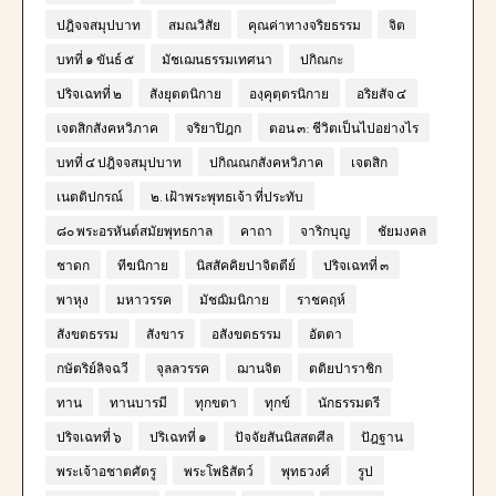
ปฎิจจสมุปบาท
สมณวิสัย
คุณค่าทางจริยธรรม
จิต
บทที่ ๑ ขันธ์ ๕
มัชเฌนธรรมเทศนา
ปกิณกะ
ปริจเฉทที่ ๒
สังยุตตนิกาย
องฺคุตฺตรนิกาย
อริยสัจ ๔
เจตสิกสังคหวิภาค
จริยาปิฎก
ตอน ๓: ชีวิตเป็นไปอย่างไร
บทที่ ๔ ปฎิจจสมุปบาท
ปกิณณกสังคหวิภาค
เจตสิก
เนตติปกรณ์
๒. เฝ้าพระพุทธเจ้า ที่ประทับ
๘๐ พระอรหันต์สมัยพุทธกาล
คาถา
จาริกบุญ
ชัยมงคล
ชาดก
ทีฆนิกาย
นิสสัคคิยปาจิตตีย์
ปริจเฉทที่ ๓
พาหุง
มหาวรรค
มัชฌิมนิกาย
ราชคฤห์
สังขตธรรม
สังขาร
อสังขตธรรม
อัตตา
กษัตริย์ลิจฉวี
จุลลวรรค
ฌานจิต
ตติยปาราชิก
ทาน
ทานบารมี
ทุกขตา
ทุกข์
นักธรรมตรี
ปริจเฉทที่ ๖
ปริเฉทที่ ๑
ปัจจัยสันนิสสตศีล
ปัฎฐาน
พระเจ้าอชาตศัตรู
พระโพธิสัตว์
พุทธวงศ์
รูป