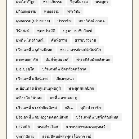
พระไตรปิฎก
พระอภิธรรม
วิสุทธิมรรค
พระสูตร
ปกิณกะธรรม
พุทธธรรม
พระวินัย
พุทธธรรม (ปรับขยาย)
ปาราชิก
มหาวิภังค์ ภาค๑
วินัยสงฆ์
พุทธประวัติ
ปฐมปาราชิกกัณฑ์
บทที่ ๓ ไตรลักษณ์
ศัพท์ธรรม
ธรรมบรรยาย
ปริจเฉทที่ ๒ ธุตังคนิเทศ
พระอาจารย์สมบัติ นันทิโก
พระพุทธดำรัส
คัมภีร์พุทธวงศ์
พระอภิธัมมัตถสังคหะ
ป.อ. ปยุตฺโต
ปริจเฉทที่ ๑ จิตตสังคหวิภาค
ปริจเฉทที่ ๑ สีลนิเทศ
เสียงเทศนา
๑. ย้อนทางเข้าสู่แดนพุทธภูมิ
พระสุตตันตปิฎก
เสถียร โพธินันทะ
บทที่ ๒ อายตนะ ๖
ปริจเฉทที่ ๕ เสสกสิณนิเทศ
กสิณ
ทุติยปาราชิก
ปริจเฉทที่ ๓ กัมมัฏฐานคหณนิเทศ
ปริจเฉทที่ ๔ ปฐวีกสิณนิเทศ
ปาจิตตีย์
พระเจ้าอโศก
๔๕พรรษาของพระพุทธเจ้า
ขุททกนิกาย
ธรรมนิพนธ์พระพุทธโฆษาจารย์